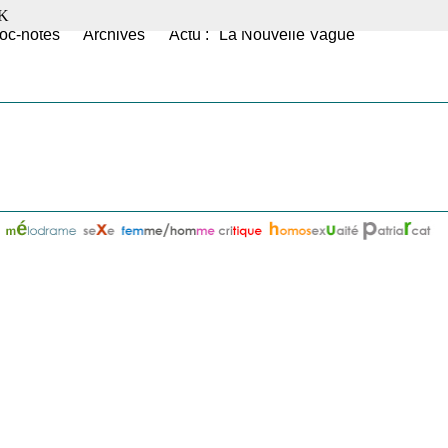
K
oc-notes
Archives
Actu : "La Nouvelle Vague"