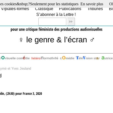
es cookies&nbsp;?Seulement pour les statistiques
En savoir plus
O
TV/plates-formes
Classique
Publications
Tribunes
Bl
S’abonner à la Lettre !
pour une critique féministe des productions audiovisuelles
♀ le genre & l’écran ♂
Aymé et Yves Jeuland
d
lin, (2h30) pour France 3, 2020