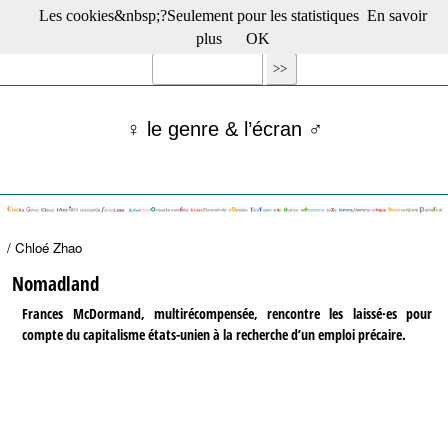
Les cookies&nbsp;?Seulement pour les statistiques
En savoir
☰ Menu
plus
OK
Films en salle
Films récents
Séries
♀ le genre & l’écran ♂
Films -TV/plates-formes
Classique
Publications
Tribunes
Bloc-notes
/ Chloé Zhao
Archives
Actu : "La Nouvelle Vague"
Nomadland
S’abonner à la Lettre !
Frances McDormand, multirécompensée, rencontre les laissé·es pour
compte du capitalisme états-unien à la recherche d’un emploi précaire.