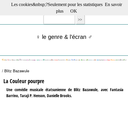
Les cookies&nbsp;?Seulement pour les statistiques
En savoir
☰ Menu
plus
OK
Films en salle
Films récents
Séries
♀ le genre & l’écran ♂
Films -TV/plates-formes
Classique
Publications
Tribunes
Bloc-notes
/ Blitz Bazawule
Archives
Actu : "La Nouvelle Vague"
La Couleur pourpre
S’abonner à la Lettre !
Une comédie musicale étatsunienne de Blitz Bazawule, avec Fantasia
Barrino, Taraji P. Henson, Danielle Brooks.