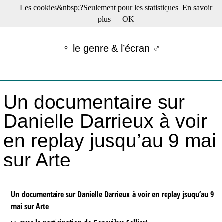
Les cookies&nbsp;?Seulement pour les statistiques
En savoir
☰ Menu
plus
OK
Films en salle
Films récents
♀ le genre & l’écran ♂
Séries
Films -TV/plates-formes
Classique
Publications
Un documentaire sur
Tribunes
Bloc-notes
Danielle Darrieux à voir
Archives
en replay jusqu’au 9 mai
Actu : "La Nouvelle Vague"
S’abonner à la Lettre !
sur Arte
Un documentaire sur Danielle Darrieux à voir en replay jsuqu’au 9
mai sur Arte