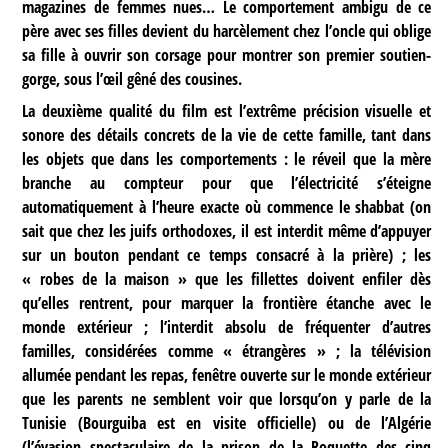
magazines de femmes nues… Le comportement ambigu de ce
père avec ses filles devient du harcèlement chez l’oncle qui oblige
sa fille à ouvrir son corsage pour montrer son premier soutien-
gorge, sous l’œil gêné des cousines.
La deuxième qualité du film est l’extrême précision visuelle et
sonore des détails concrets de la vie de cette famille, tant dans
les objets que dans les comportements : le réveil que la mère
branche au compteur pour que l’électricité s’éteigne
automatiquement à l’heure exacte où commence le shabbat (on
sait que chez les juifs orthodoxes, il est interdit même d’appuyer
sur un bouton pendant ce temps consacré à la prière) ; les
« robes de la maison » que les fillettes doivent enfiler dès
qu’elles rentrent, pour marquer la frontière étanche avec le
monde extérieur ; l’interdit absolu de fréquenter d’autres
familles, considérées comme « étrangères » ; la télévision
allumée pendant les repas, fenêtre ouverte sur le monde extérieur
que les parents ne semblent voir que lorsqu’on y parle de la
Tunisie (Bourguiba est en visite officielle) ou de l’Algérie
(l’évasion spectaculaire de la prison de la Roquette des cinq