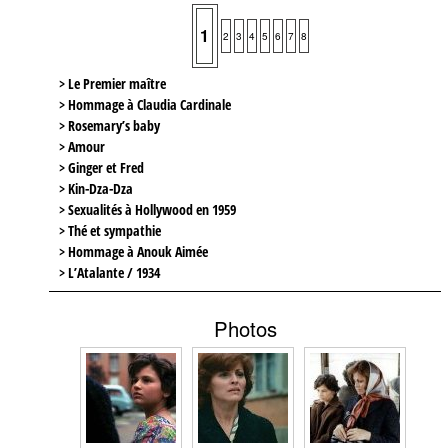
1
2
3
4
5
6
7
8
> Le Premier maître
> Hommage à Claudia Cardinale
> Rosemary’s baby
> Amour
> Ginger et Fred
> Kin-Dza-Dza
> Sexualités à Hollywood en 1959
> Thé et sympathie
> Hommage à Anouk Aimée
> L’Atalante / 1934
Photos