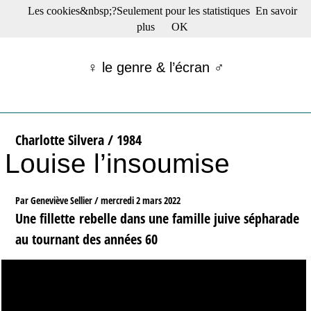
Les cookies&nbsp;?Seulement pour les statistiques
En savoir
☰ Menu
plus
OK
Films en salle
Films récents
♀ le genre & l’écran ♂
Séries
Films -TV/plates-formes
Classique
Publications
Charlotte Silvera / 1984
Tribunes
Louise l’insoumise
Bloc-notes
Archives
Actu : "La Nouvelle Vague"
Par Geneviève Sellier /
mercredi 2 mars 2022
S’abonner à la Lettre !
Une fillette rebelle dans une famille juive sépharade
au tournant des années 60