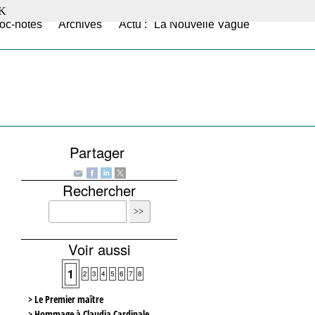
K
oc-notes
Archives
Actu : "La Nouvelle Vague"
Partager
Rechercher
Voir aussi
1
2
3
4
5
6
7
8
> Le Premier maître
> Hommage à Claudia Cardinale