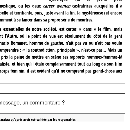
omestique, ou les deux
career women
castratrices auxquelles il a
belle et terrifiante, puis, juste avant la fin, la mystérieuse (et encore
emment à se lancer dans sa propre série de meurtres.
s essentielles de notre société, est certes « dans » le film, mais
nt l’Autre, où le point de vue est résolument du côté de la gent
Ignacio Romanet, homme de gauche, n’ait pas vu ou n’ait pas voulu
comprendre : « la contradiction, principale », n’est-ce pas… Mais un
pris la peine de mettre en scène ces rapports hommes-femmes-là
taliste, et bien qu’il étale complaisamment tout au long de son film
 corps féminin, il est évident qu’il ne comprend pas grand-chose aux
message, un commentaire ?
araîtra qu’après avoir été validée par les responsables.