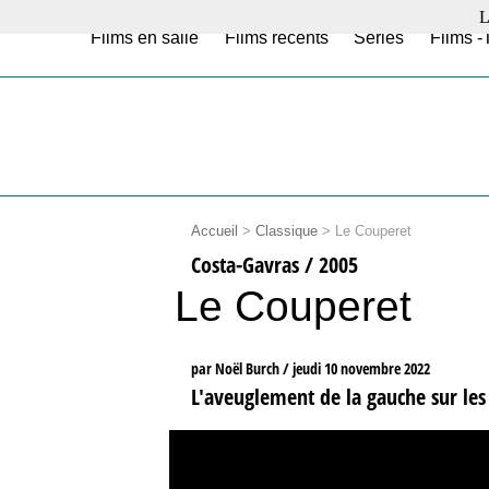
L
Films en salle
Films récents
Séries
Films -
Accueil
>
Classique
>
Le Couperet
Costa-Gavras / 2005
Le Couperet
par Noël Burch /
jeudi 10 novembre 2022
L'aveuglement de la gauche sur les