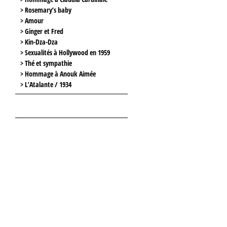
> Rosemary’s baby
> Amour
> Ginger et Fred
> Kin-Dza-Dza
> Sexualités à Hollywood en 1959
> Thé et sympathie
> Hommage à Anouk Aimée
> L’Atalante / 1934