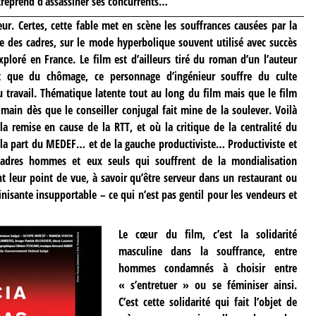
reprend d’assassiner ses concurrents…
ur. Certes, cette fable met en scène les souffrances causées par la
 des cadres, sur le mode hyperbolique souvent utilisé avec succès
ploré en France. Le film est d’ailleurs tiré du roman d’un l’auteur
t que du chômage, ce personnage d’ingénieur souffre du culte
u travail. Thématique latente tout au long du film mais que le film
 main dès que le conseiller conjugal fait mine de la soulever. Voilà
la remise en cause de la RTT, et où la critique de la centralité du
de la part du MEDEF… et de la gauche productiviste… Productiviste et
 cadres hommes et eux seuls qui souffrent de la mondialisation
nt leur point de vue, à savoir qu’être serveur dans un restaurant ou
isante insupportable – ce qui n’est pas gentil pour les vendeurs et
Le cœur du film, c’est la solidarité
masculine dans la souffrance, entre
hommes condamnés à choisir entre
« s’entretuer » ou se féminiser ainsi.
C’est cette solidarité qui fait l’objet de