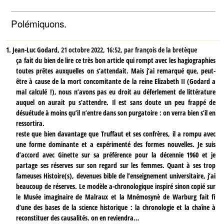
Polémiquons.
1.
Jean-Luc Godard,
21 octobre 2022, 16:52
,
par
françois de la bretèque
ça fait du bien de lire ce très bon article qui rompt avec les hagiographies
toutes prêtes auxquelles on s’attendait. Mais j’ai remarqué que, peut-
être à cause de la mort concomitante de la reine Elizabeth II (Godard a
mal calculé !), nous n’avons pas eu droit au déferlement de littérature
auquel on aurait pu s’attendre. Il est sans doute un peu frappé de
désuétude à moins qu’il n’entre dans son purgatoire : on verra bien s’il en
ressortira.
reste que bien davantage que Truffaut et ses confrères, il a rompu avec
une forme dominante et a expérimenté des formes nouvelles. Je suis
d’accord avec Ginette sur sa préférence pour la décennie 1960 et je
partage ses réserves sur son regard sur les femmes. Quant à ses trop
fameuses Histoire(s), devenues bible de l’enseignement universitaire, j’ai
beaucoup de réserves. Le modèle a-chronologique inspiré sinon copié sur
le Musée imaginaire de Malraux et la Mnémosynè de Warburg fait fi
d’une des bases de la science historique : la chronologie et la chaîne à
reconstituer des causalités. on en reviendra…