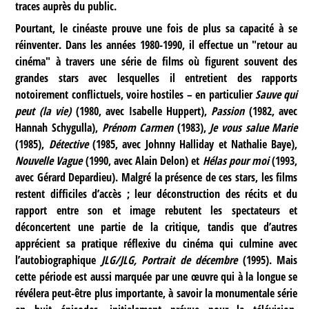
traces auprès du public.
Pourtant, le cinéaste prouve une fois de plus sa capacité à se
réinventer. Dans les années 1980-1990, il effectue un "retour au
cinéma" à travers une série de films où figurent souvent des
grandes stars avec lesquelles il entretient des rapports
notoirement conflictuels, voire hostiles – en particulier
Sauve qui
peut (la vie)
(1980, avec Isabelle Huppert),
Passion
(1982, avec
Hannah Schygulla),
Prénom Carmen
(1983),
Je vous salue Marie
(1985),
Détective
(1985, avec Johnny Halliday et Nathalie Baye),
Nouvelle Vague
(1990, avec Alain Delon) et
Hélas pour moi
(1993,
avec Gérard Depardieu). Malgré la présence de ces stars, les films
restent difficiles d’accès ; leur déconstruction des récits et du
rapport entre son et image rebutent les spectateurs et
déconcertent une partie de la critique, tandis que d’autres
apprécient sa pratique réflexive du cinéma qui culmine avec
l’autobiographique
JLG/JLG, Portrait de décembre
(1995). Mais
cette période est aussi marquée par une œuvre qui à la longue se
révélera peut-être plus importante, à savoir la monumentale série