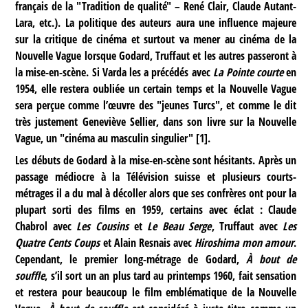
français de la "Tradition de qualité" – René Clair, Claude Autant-
Lara, etc.). La politique des auteurs aura une influence majeure
sur la critique de cinéma et surtout va mener au cinéma de la
Nouvelle Vague lorsque Godard, Truffaut et les autres passeront à
la mise-en-scène. Si Varda les a précédés avec
La Pointe courte
en
1954, elle restera oubliée un certain temps et la Nouvelle Vague
sera perçue comme l’œuvre des "jeunes Turcs", et comme le dit
très justement Geneviève Sellier, dans son livre sur la Nouvelle
Vague, un "cinéma au masculin singulier"
[
1
]
.
Les débuts de Godard à la mise-en-scène sont hésitants. Après un
passage médiocre à la Télévision suisse et plusieurs courts-
métrages il a du mal à décoller alors que ses confrères ont pour la
plupart sorti des films en 1959, certains avec éclat : Claude
Chabrol avec
Les Cousins
et
Le Beau Serge
, Truffaut avec
Les
Quatre Cents Coups
et Alain Resnais avec
Hiroshima mon amour
.
Cependant, le premier long-métrage de Godard,
À bout de
souffle
, s’il sort un an plus tard au printemps 1960, fait sensation
et restera pour beaucoup le film emblématique de la Nouvelle