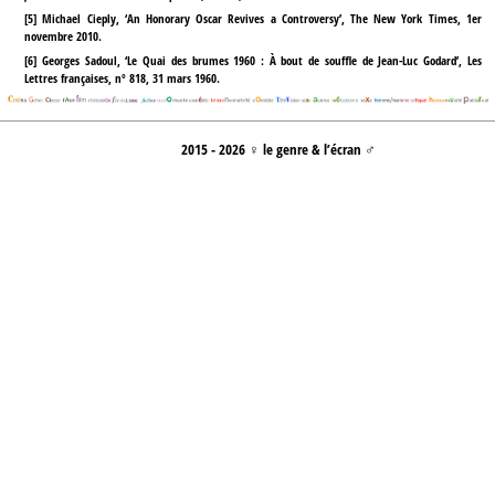
[
5
]
Michael Cieply, ‘An Honorary Oscar Revives a Controversy’, The New York Times, 1er
novembre 2010.
[
6
]
Georges Sadoul, ‘Le Quai des brumes 1960 : À bout de souffle de Jean-Luc Godard’, Les
Lettres françaises, nº 818, 31 mars 1960.
2015 - 2026 ♀ le genre & l’écran ♂