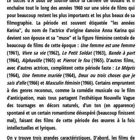
Le succès d’
À bout de souffle
lance la carrière de Godard et il
enchaîne tout le long des années 1960 sur une série de films qui
pour beaucoup restent les plus importants et les plus beaux de sa
filmographie. La période est souvent étiquetée "les années
Karina", du nom de l’actrice d’origine danoise Anna Karina qui
devient son épouse et sa "muse" et la figure féminine centrale de
beaucoup de films de cette époque :
Une femme est une femme
(1961),
Vivre sa vie
(1962),
Le Petit Soldat
(1963),
Bande à part
(1964),
Alphaville
(1965) et
Pierrot le fou
(1965). D’autres films,
avec d’autres actrices, complètent cette période faste :
Le Mépris
(1964),
Une femme mariée
(1964),
Deux ou trois choses que je
sais d’elle
(1966) et
Masculin féminin
(1966). Certains empruntent
à des genres reconnus, comme la comédie musicale ou le film
d’anticipation, mais tous partagent l’esthétique Nouvelle Vague
des tournages en décors naturels, d’un ton (en apparence)
spontané et un certain romantisme désespéré (beaucoup finissent
mal), faisant des films de cette période des œuvres à la fois
intellectuelles et lyriques.
On y trouve trois grandes caractéristiques. D’abord, les films de