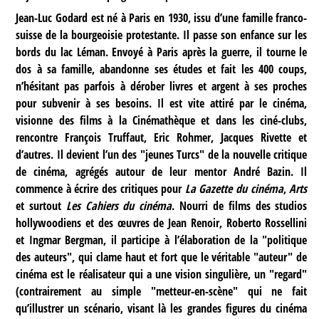
Jean-Luc Godard est né à Paris en 1930, issu d’une famille franco-
suisse de la bourgeoisie protestante. Il passe son enfance sur les
bords du lac Léman. Envoyé à Paris après la guerre, il tourne le
dos à sa famille, abandonne ses études et fait les 400 coups,
n’hésitant pas parfois à dérober livres et argent à ses proches
pour subvenir à ses besoins. Il est vite attiré par le cinéma,
visionne des films à la Cinémathèque et dans les ciné-clubs,
rencontre François Truffaut, Eric Rohmer, Jacques Rivette et
d’autres. Il devient l’un des "jeunes Turcs" de la nouvelle critique
de cinéma, agrégés autour de leur mentor André Bazin. Il
commence à écrire des critiques pour
La Gazette du cinéma
,
Arts
et surtout
Les Cahiers du cinéma
. Nourri de films des studios
hollywoodiens et des œuvres de Jean Renoir, Roberto Rossellini
et Ingmar Bergman, il participe à l’élaboration de la "politique
des auteurs", qui clame haut et fort que le véritable "auteur" de
cinéma est le réalisateur qui a une vision singulière, un "regard"
(contrairement au simple "metteur-en-scène" qui ne fait
qu’illustrer un scénario, visant là les grandes figures du cinéma