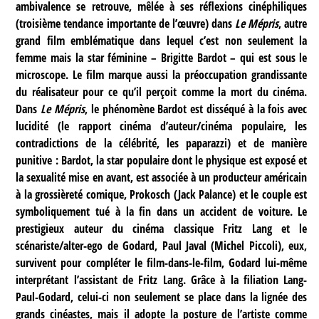
ambivalence se retrouve, mêlée à ses réflexions cinéphiliques
(troisième tendance importante de l’œuvre) dans
Le Mépris
, autre
grand film emblématique dans lequel c’est non seulement la
femme mais la star féminine – Brigitte Bardot – qui est sous le
microscope. Le film marque aussi la préoccupation grandissante
du réalisateur pour ce qu’il perçoit comme la mort du cinéma.
Dans
Le Mépris
, le phénomène Bardot est disséqué à la fois avec
lucidité (le rapport cinéma d’auteur/cinéma populaire, les
contradictions de la célébrité, les paparazzi) et de manière
punitive : Bardot, la star populaire dont le physique est exposé et
la sexualité mise en avant, est associée à un producteur américain
à la grossièreté comique, Prokosch (Jack Palance) et le couple est
symboliquement tué à la fin dans un accident de voiture. Le
prestigieux auteur du cinéma classique Fritz Lang et le
scénariste/alter-ego de Godard, Paul Javal (Michel Piccoli), eux,
survivent pour compléter le film-dans-le-film, Godard lui-même
interprétant l’assistant de Fritz Lang. Grâce à la filiation Lang-
Paul-Godard, celui-ci non seulement se place dans la lignée des
grands cinéastes, mais il adopte la posture de l’artiste comme