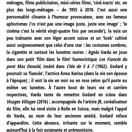
métrages, films publicitaires, mini-séries films, ‘ciné-tracts’ etc. en
plus des longs-métrages – de 1955 à 2018. C’est aussi une
personnalité clivante à l’humour provocateur, avec ses fameux
aphorismes (‘ce n’est pas une image juste, juste une image’ ; ‘le
cinéma c’est la vérité vingt-quatre fois par seconde’), la voix un
peu traînante avec son léger accent suisse et un ‘look’ cultivé
aussi soigneusement que celui d’une star : les costumes sombres,
la cigarette et surtout les lunettes noires : Agnès Varda en joue
dans son petit ‘film dans le film’ humoristique
Les Fiancés du
pont Mac Donald
, inséré dans
Cléo de 5 à 7
(1962). Godard y
poursuit sa ‘fiancée’, l’actrice Anna Karina (dans la vie son épouse
à l’époque) ; il voit la vie en noir ou en rose selon qu’il porte ou
enlève ses lunettes. À l’autre bout de leurs vie et carrière
respectives, Varda tente de remettre Godard en scène dans
Visages Villages
(2016) ; accompagnée de l’artiste JR, coréalisateur
du film, elle lui rend visite à Rolle en Suisse, mais malgré l’appel
de Varda, au nom de leur ancienne amitié, Godard refuse
d’apparaître. Cette absence, irritante sur le moment, semble
aujourd’hui à la fois poignante et prémonitoire.