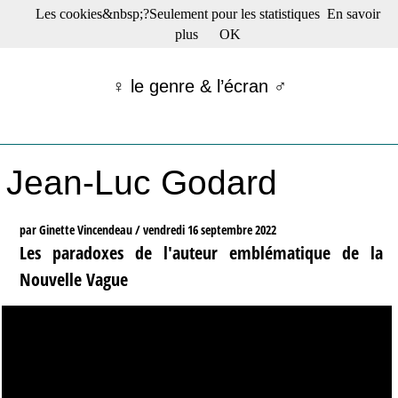
Les cookies&nbsp;?Seulement pour les statistiques
En savoir
☰ Menu
plus
OK
Films en salle
Films récents
♀ le genre & l’écran ♂
Séries
Films -TV/plates-formes
Classique
Publications
Jean-Luc Godard
Tribunes
Bloc-notes
Archives
par Ginette Vincendeau /
vendredi 16 septembre 2022
Actu : "La Nouvelle Vague"
Les paradoxes de l'auteur emblématique de la
S’abonner à la Lettre !
Nouvelle Vague