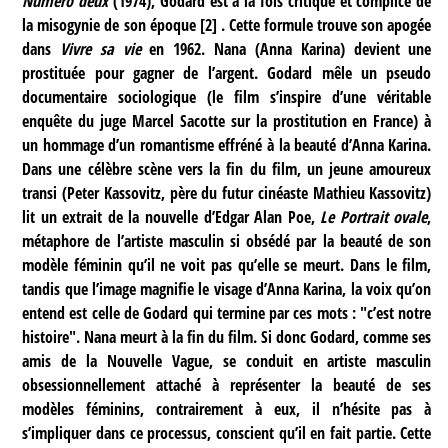
Numéro deux
(1974), Godard est à la fois critique et complice de
la misogynie de son époque
[
2
]
. Cette formule trouve son apogée
dans
Vivre sa vie
en 1962. Nana (Anna Karina) devient une
prostituée pour gagner de l’argent. Godard mêle un pseudo
documentaire sociologique (le film s’inspire d’une véritable
enquête du juge Marcel Sacotte sur la prostitution en France) à
un hommage d’un romantisme effréné à la beauté d’Anna Karina.
Dans une célèbre scène vers la fin du film, un jeune amoureux
transi (Peter Kassovitz, père du futur cinéaste Mathieu Kassovitz)
lit un extrait de la nouvelle d’Edgar Alan Poe,
Le Portrait ovale
,
métaphore de l’artiste masculin si obsédé par la beauté de son
modèle féminin qu’il ne voit pas qu’elle se meurt. Dans le film,
tandis que l’image magnifie le visage d’Anna Karina, la voix qu’on
entend est celle de Godard qui termine par ces mots : "c’est notre
histoire". Nana meurt à la fin du film. Si donc Godard, comme ses
amis de la Nouvelle Vague, se conduit en artiste masculin
obsessionnellement attaché à représenter la beauté de ses
modèles féminins, contrairement à eux, il n’hésite pas à
s’impliquer dans ce processus, conscient qu’il en fait partie. Cette