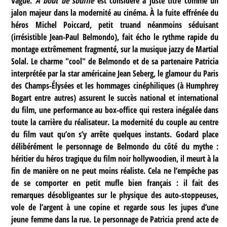
Vague.
À bout de souffle
est considéré à juste titre comme un
jalon majeur dans la modernité au cinéma. À la fuite effrénée du
héros Michel Poiccard, petit truand néanmoins séduisant
(irrésistible Jean-Paul Belmondo), fait écho le rythme rapide du
montage extrêmement fragmenté, sur la musique jazzy de Martial
Solal. Le charme "cool" de Belmondo et de sa partenaire Patricia
interprétée par la star américaine Jean Seberg, le glamour du Paris
des Champs-Élysées et les hommages cinéphiliques (à Humphrey
Bogart entre autres) assurent le succès national et international
du film, une performance au box-office qui restera inégalée dans
toute la carrière du réalisateur. La modernité du couple au centre
du film vaut qu’on s’y arrête quelques instants. Godard place
délibérément le personnage de Belmondo du côté du mythe :
héritier du héros tragique du film noir hollywoodien, il meurt à la
fin de manière on ne peut moins réaliste. Cela ne l’empêche pas
de se comporter en petit mufle bien français : il fait des
remarques désobligeantes sur le physique des auto-stoppeuses,
vole de l’argent à une copine et regarde sous les jupes d’une
jeune femme dans la rue. Le personnage de Patricia prend acte de