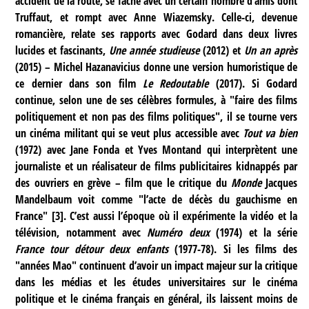
accident de la route, se fâche avec un certain nombre d’amis dont
Truffaut, et rompt avec Anne Wiazemsky. Celle-ci, devenue
romancière, relate ses rapports avec Godard dans deux livres
lucides et fascinants,
Une année studieuse
(2012) et
Un an après
(2015) – Michel Hazanavicius donne une version humoristique de
ce dernier dans son film
Le Redoutable
(2017). Si Godard
continue, selon une de ses célèbres formules, à "faire des films
politiquement et non pas des films politiques", il se tourne vers
un cinéma militant qui se veut plus accessible avec
Tout va bien
(1972) avec Jane Fonda et Yves Montand qui interprètent une
journaliste et un réalisateur de films publicitaires kidnappés par
des ouvriers en grève – film que le critique du
Monde
Jacques
Mandelbaum voit comme "l’acte de décès du gauchisme en
France"
[
3
]
. C’est aussi l’époque où il expérimente la vidéo et la
télévision, notamment avec
Numéro deux
(1974) et la série
France tour détour deux enfants
(1977-78). Si les films des
"années Mao" continuent d’avoir un impact majeur sur la critique
dans les médias et les études universitaires sur le cinéma
politique et le cinéma français en général, ils laissent moins de