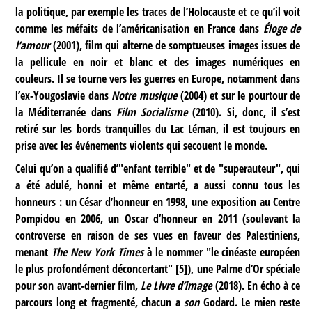
la politique, par exemple les traces de l’Holocauste et ce qu’il voit
comme les méfaits de l’américanisation en France dans
Éloge de
l’amour
(2001), film qui alterne de somptueuses images issues de
la pellicule en noir et blanc et des images numériques en
couleurs. Il se tourne vers les guerres en Europe, notamment dans
l’ex-Yougoslavie dans
Notre musique
(2004) et sur le pourtour de
la Méditerranée dans
Film Socialisme
(2010). Si, donc, il s’est
retiré sur les bords tranquilles du Lac Léman, il est toujours en
prise avec les événements violents qui secouent le monde.
Celui qu’on a qualifié d’"enfant terrible" et de "superauteur", qui
a été adulé, honni et même entarté, a aussi connu tous les
honneurs : un César d’honneur en 1998, une exposition au Centre
Pompidou en 2006, un Oscar d’honneur en 2011 (soulevant la
controverse en raison de ses vues en faveur des Palestiniens,
menant
The New York Times
à le nommer "le cinéaste européen
le plus profondément déconcertant"
[
5
]
), une Palme d’Or spéciale
pour son avant-dernier film,
Le Livre d’image
(2018). En écho à ce
parcours long et fragmenté, chacun a
son
Godard. Le mien reste