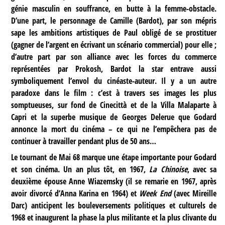
génie masculin en souffrance, en butte à la femme-obstacle.
D’une part, le personnage de Camille (Bardot), par son mépris
sape les ambitions artistiques de Paul obligé de se prostituer
(gagner de l’argent en écrivant un scénario commercial) pour elle ;
d’autre part par son alliance avec les forces du commerce
représentées par Prokosh, Bardot la star entrave aussi
symboliquement l’envol du cinéaste-auteur. Il y a un autre
paradoxe dans le film : c’est à travers ses images les plus
somptueuses, sur fond de Cinecittà et de la Villa Malaparte à
Capri et la superbe musique de Georges Delerue que Godard
annonce la mort du cinéma – ce qui ne l’empêchera pas de
continuer à travailler pendant plus de 50 ans…
Le tournant de Mai 68 marque une étape importante pour Godard
et son cinéma. Un an plus tôt, en 1967,
La Chinoise
, avec sa
deuxième épouse Anne Wiazemsky (il se remarie en 1967, après
avoir divorcé d’Anna Karina en 1964) et
Week End
(avec Mireille
Darc) anticipent les bouleversements politiques et culturels de
1968 et inaugurent la phase la plus militante et la plus clivante du