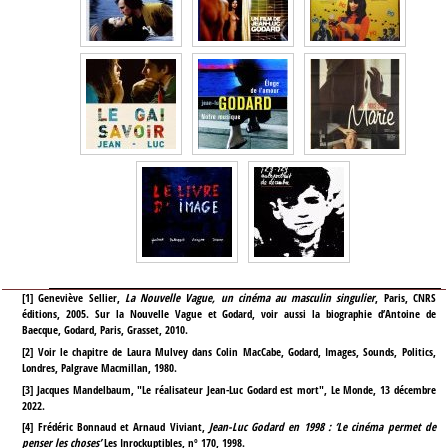
[
1
]
Geneviève Sellier,
La Nouvelle Vague, un cinéma au masculin singulier
, Paris, CNRS
éditions, 2005. Sur la Nouvelle Vague et Godard, voir aussi la biographie d’Antoine de
Baecque, Godard, Paris, Grasset, 2010.
[
2
]
Voir le chapitre de Laura Mulvey dans Colin MacCabe, Godard, Images, Sounds, Politics,
Londres, Palgrave Macmillan, 1980.
[
3
]
Jacques Mandelbaum, "Le réalisateur Jean-Luc Godard est mort", Le Monde, 13 décembre
2022.
[
4
]
Frédéric Bonnaud et Arnaud Viviant,
Jean-Luc Godard en 1998 : ‘Le cinéma permet de
penser les choses’
Les Inrockuptibles, nº 170, 1998.