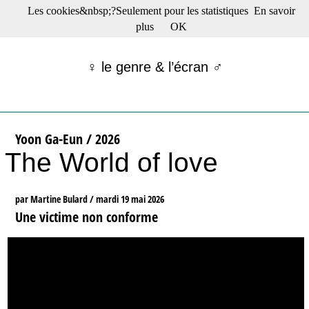
Les cookies&nbsp;?Seulement pour les statistiques
En savoir
☰ Menu
plus
OK
Films en salle
Films récents
♀ le genre & l’écran ♂
Séries
Films -TV/plates-formes
Classique
Publications
Yoon Ga-Eun / 2026
Tribunes
The World of love
Bloc-notes
Archives
Actu : "La Nouvelle Vague"
par Martine Bulard /
mardi 19 mai 2026
S’abonner à la Lettre !
Une victime non conforme