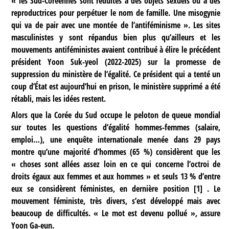
« les Sud-Coréennes sont réduites à des objets sexuels ou à des
reproductrices pour perpétuer le nom de famille. Une misogynie
qui va de pair avec une montée de l’antiféminisme ». Les sites
masculinistes y sont répandus bien plus qu’ailleurs et les
mouvements antiféministes avaient contribué à élire le précédent
président Yoon Suk-yeol (2022-2025) sur la promesse de
suppression du ministère de l’égalité. Ce président qui a tenté un
coup d’État est aujourd’hui en prison, le ministère supprimé a été
rétabli, mais les idées restent.
Alors que la Corée du Sud occupe le peloton de queue mondial
sur toutes les questions d’égalité hommes-femmes (salaire,
emploi…), une enquête internationale menée dans 29 pays
montre qu’une majorité d’hommes (65 %) considèrent que les
« choses sont allées assez loin en ce qui concerne l’octroi de
droits égaux aux femmes et aux hommes » et seuls 13 % d’entre
eux se considèrent féministes, en dernière position
[
1
]
. Le
mouvement féministe, très divers, s’est développé mais avec
beaucoup de difficultés. « Le mot est devenu pollué », assure
Yoon Ga-eun.