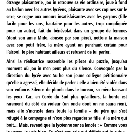
étrange plaisanterie, Joo-in retrouve sa vie ordinaire, joue à fond
au ballon avec les autres lycéens, plaisante avec ses copines sur le
sexe, se cogne aux amours insatisfaisantes avec les garçons (fille
facile pour les uns, hautaine pour les autres, trop compliquée
pour un autre), fait du bénévolat dans un groupe de femmes
(dont son amie Mido, abusée par son père), nettoie la maison
avec son petit frère, la mère ayant un penchant certain pour
l’alcool, le père habitant ailleurs et refusant de lui parler.
Ainsi la réalisatrice rassemble les pièces du puzzle, jusqu’au
moment où Joo-in n’en peut plus du silence. Convoquée par la
direction du lycée avec Su-ho son jeune collègue pétitionnaire
qu’elle a agressé, elle décide de parler : elle a bien été violée dans
son enfance. Silence de plomb dans le bureau, sa mère baissant
les yeux. Car, en Corée du Sud plus qu’ailleurs, la honte est
rarement du côté du violeur (un oncle dont on ne saura rien),
mais elle s’incruste dans toute la famille – du père qui s’est
réfugié à la campagne et n’ose plus regarder sa fille, à la mère qui
boit… Mais, revendique la lycéenne sur sa lancée : « Comme vous