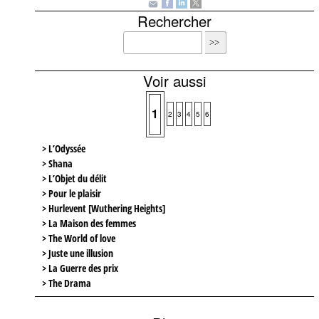
Rechercher
Voir aussi
1
2
3
4
5
6
> L’Odyssée
> Shana
> L’Objet du délit
> Pour le plaisir
> Hurlevent [Wuthering Heights]
> La Maison des femmes
> The World of love
> Juste une illusion
> La Guerre des prix
> The Drama