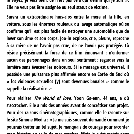
le voyez, je vais bien. Ce n’est pas cela qui définit qui je suis ».
Elle ne veut pas être assignée au seul statut de victime.
Suivra un extraordinaire huis-clos entre la mère et la fille, en
voiture, sous les énormes rouleaux du lavage automatique où se
confirme qu’il est plus facile de nettoyer une automobile que de
laver son âme et son corps. Joo-in explose, crie, pleure, reproche
à sa mère de ne l’avoir pas crue, de ne l’avoir pas protégée. Là
réside précisément la force de ce film émouvant : n’enfermer
aucun des personnages dans un seul sentiment ; regarder vers la
lumière sans évacuer les noirceurs. Si le message est universel, il
possède une puissance plus affirmée encore en Corée du Sud où
« les violences sexuelles [y] sont devenues banales » comme le
rappelle la
réalisatrice
.
Pour réaliser
The World of love
, Yoon Ga-eun, 44 ans, a dû
s’accrocher. Elle a mis des années avant de concrétiser son projet.
Pour des raisons cinématographiques, comme elle le raconte sur
le site
Simone Media
: « Je me suis souvent demandé comment je
pourrais traiter un tel sujet. Je manquais de courage pour raconter