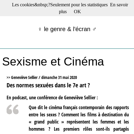
Les cookies&nbsp;?Seulement pour les statistiques
En savoir
☰ Menu
plus
OK
Films en salle
Films récents
♀ le genre & l’écran ♂
Séries
Films -TV/plates-formes
Classique
Publications
Sexisme et Cinéma
Tribunes
Bloc-notes
Archives
>> Geneviève Sellier /
dimanche 31 mai 2020
Actu : "La Nouvelle Vague"
Des normes sexuées dans le 7e art ?
S’abonner à la Lettre !
En podcast, une conférence de Geneviève Sellier :
Que dit le cinéma français contemporain des rapports
entre les sexes ? Comment les films à destination du
« grand public » représentent les femmes et les
hommes ? Les premiers rôles sont-ils partagés