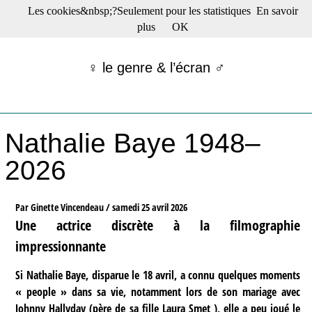
Les cookies&nbsp;?Seulement pour les statistiques
En savoir
☰ Menu
plus
OK
Films en salle
Films récents
♀ le genre & l’écran ♂
Séries
Films -TV/plates-formes
Classique
Publications
Nathalie Baye 1948–
Tribunes
Bloc-notes
2026
Archives
Actu : "La Nouvelle Vague"
S’abonner à la Lettre !
Par Ginette Vincendeau /
samedi 25 avril 2026
Une actrice discrète à la filmographie
impressionnante
Si Nathalie Baye, disparue le 18 avril, a connu quelques moments
« people » dans sa vie, notamment lors de son mariage avec
Johnny Hallyday (père de sa fille Laura Smet ), elle a peu joué le