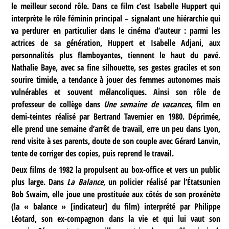
le meilleur second rôle. Dans ce film c’est Isabelle Huppert qui
interprète le rôle féminin principal – signalant une hiérarchie qui
va perdurer en particulier dans le cinéma d’auteur : parmi les
actrices de sa génération, Huppert et Isabelle Adjani, aux
personnalités plus flamboyantes, tiennent le haut du pavé.
Nathalie Baye, avec sa fine silhouette, ses gestes graciles et son
sourire timide, a tendance à jouer des femmes autonomes mais
vulnérables et souvent mélancoliques. Ainsi son rôle de
professeur de collège dans
Une semaine de vacances
, film en
demi-teintes réalisé par Bertrand Tavernier en 1980. Déprimée,
elle prend une semaine d’arrêt de travail, erre un peu dans Lyon,
rend visite à ses parents, doute de son couple avec Gérard Lanvin,
tente de corriger des copies, puis reprend le travail.
Deux films de 1982 la propulsent au box-office et vers un public
plus large. Dans
La Balance
, un policier réalisé par l’Étatsunien
Bob Swaim, elle joue une prostituée aux côtés de son proxénète
(la « balance » [indicateur] du film) interprété par Philippe
Léotard, son ex-compagnon dans la vie et qui lui vaut son