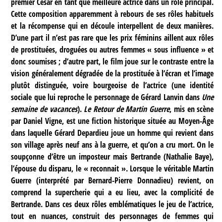
premier César en tant que meilleure actrice dans un rôle principal.
Cette composition apparemment à rebours de ses rôles habituels
et la récompense qui en découle interpellent de deux manières.
D’une part il n’est pas rare que les prix féminins aillent aux rôles
de prostituées, droguées ou autres femmes « sous influence » et
donc soumises ; d’autre part, le film joue sur le contraste entre la
vision généralement dégradée de la prostituée à l’écran et l’image
plutôt distinguée, voire bourgeoise de l’actrice (une identité
sociale que lui reproche le personnage de Gérard Lanvin dans
Une
semaine de vacances
).
Le Retour de Martin Guerre
, mis en scène
par Daniel Vigne, est une fiction historique située au Moyen-Âge
dans laquelle Gérard Depardieu joue un homme qui revient dans
son village après neuf ans à la guerre, et qu’on a cru mort. On le
soupçonne d’être un imposteur mais Bertrande (Nathalie Baye),
l’épouse du disparu, le « reconnait ». Lorsque le véritable Martin
Guerre (interprété par Bernard-Pierre Donnadieu) revient, on
comprend la supercherie qui a eu lieu, avec la complicité de
Bertrande. Dans ces deux rôles emblématiques le jeu de l’actrice,
tout en nuances, construit des personnages de femmes qui