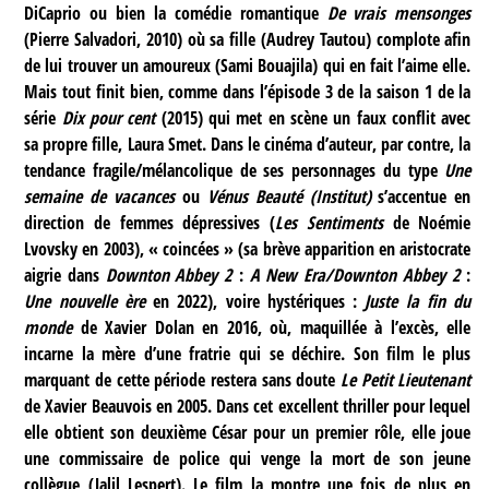
DiCaprio ou bien la comédie romantique
De vrais mensonges
(Pierre Salvadori, 2010) où sa fille (Audrey Tautou) complote afin
de lui trouver un amoureux (Sami Bouajila) qui en fait l’aime elle.
Mais tout finit bien, comme dans l’épisode 3 de la saison 1 de la
série
Dix pour cent
(2015) qui met en scène un faux conflit avec
sa propre fille, Laura Smet. Dans le cinéma d’auteur, par contre, la
tendance fragile/mélancolique de ses personnages du type
Une
semaine de vacances
ou
Vénus Beauté (Institut)
s’accentue en
direction de femmes dépressives (
Les Sentiments
de Noémie
Lvovsky en 2003), « coincées » (sa brève apparition en aristocrate
aigrie dans
Downton Abbey 2
:
A New Era/Downton Abbey 2
:
Une nouvelle ère
en 2022), voire hystériques :
Juste la fin du
monde
de Xavier Dolan en 2016, où, maquillée à l’excès, elle
incarne la mère d’une fratrie qui se déchire. Son film le plus
marquant de cette période restera sans doute
Le Petit Lieutenant
de Xavier Beauvois en 2005. Dans cet excellent thriller pour lequel
elle obtient son deuxième César pour un premier rôle, elle joue
une commissaire de police qui venge la mort de son jeune
collègue (Jalil Lespert). Le film la montre une fois de plus en