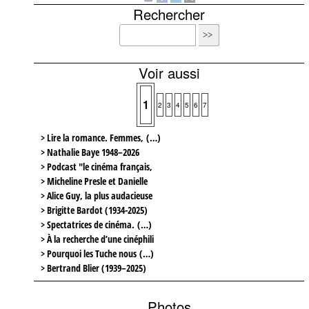
Rechercher
Voir aussi
1
2
3
4
5
6
7
> Lire la romance. Femmes, (…)
> Nathalie Baye 1948–2026
> Podcast "le cinéma français,
> Micheline Presle et Danielle
> Alice Guy, la plus audacieuse
> Brigitte Bardot (1934-2025)
> Spectatrices de cinéma. (…)
> À la recherche d’une cinéphili
> Pourquoi les Tuche nous (…)
> Bertrand Blier (1939–2025)
Photos