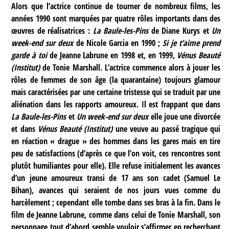
Alors que l’actrice continue de tourner de nombreux films, les
années 1990 sont marquées par quatre rôles importants dans des
œuvres de réalisatrices :
La Baule-les-Pins
de Diane Kurys et
Un
week-end sur deux
de Nicole Garcia en 1990 ;
Si je t’aime prend
garde à toi
de Jeanne Labrune en 1998 et, en 1999,
Vénus Beauté
(Institut)
de Tonie Marshall. L’actrice commence alors à jouer les
rôles de femmes de son âge (la quarantaine) toujours glamour
mais caractérisées par une certaine tristesse qui se traduit par une
aliénation dans les rapports amoureux. Il est frappant que dans
La Baule-les-Pins
et
Un week-end sur deux
elle joue une divorcée
et dans
Vénus Beauté (Institut)
une veuve au passé tragique qui
en réaction « drague » des hommes dans les gares mais en tire
peu de satisfactions (d’après ce que l’on voit, ces rencontres sont
plutôt humiliantes pour elle). Elle refuse initialement les avances
d’un jeune amoureux transi de 17 ans son cadet (Samuel Le
Bihan), avances qui seraient de nos jours vues comme du
harcèlement ; cependant elle tombe dans ses bras à la fin. Dans le
film de Jeanne Labrune, comme dans celui de Tonie Marshall, son
personnage tout d’abord semble vouloir s’affirmer en recherchant