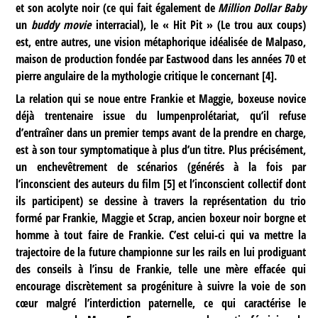
et son acolyte noir (ce qui fait également de
Million Dollar Baby
un
buddy movie
interracial), le « Hit Pit » (Le trou aux coups)
est, entre autres, une vision métaphorique idéalisée de Malpaso,
maison de production fondée par Eastwood dans les années 70 et
pierre angulaire de la mythologie critique le concernant
[
4
]
.
La relation qui se noue entre Frankie et Maggie, boxeuse novice
déjà trentenaire issue du lumpenprolétariat, qu’il refuse
d’entraîner dans un premier temps avant de la prendre en charge,
est à son tour symptomatique à plus d’un titre. Plus précisément,
un enchevêtrement de scénarios (générés à la fois par
l’inconscient des auteurs du film
[
5
]
et l’inconscient collectif dont
ils participent) se dessine à travers la représentation du trio
formé par Frankie, Maggie et Scrap, ancien boxeur noir borgne et
homme à tout faire de Frankie. C’est celui-ci qui va mettre la
trajectoire de la future championne sur les rails en lui prodiguant
des conseils à l’insu de Frankie, telle une mère effacée qui
encourage discrètement sa progéniture à suivre la voie de son
cœur malgré l’interdiction paternelle, ce qui caractérise le