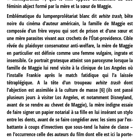
féminin abject formé par la mère et la sœur de Maggie.
Emblématique du lumpenprolétariat blanc dit
white trash
, bête
noire du cinéma d’auteur américain, la famille de Maggie est
composée d’un frère voyou qui sort de prison et d’une sœur et
une mère parasites vivant aux crochets de l’État-providence. Cible
rêvée du plaidoyer conservateur anti-welfare, la mère de Maggie
en particulier est définie comme une femme vulgaire, ingrate et
insensible. Ce portrait grotesque atteint son paroxysme lorsque la
famille de Maggie lui rend visite à la clinique de Los Angeles où
l’installe Frankie après le match fatidique qui l’a laissée
tétraplégique. A la tête d’un troupeau
white trash
dont
l’abjection est assimilée à la culture de masse
[
6
]
(ils ont passé
plusieurs jours à visiter Los Angeles, et notamment Disneyland,
avant de se rendre au chevet de Maggie), la mère indigne essaie
de faire signer un papier notarial à sa fille en lui insérant un stylo
entre les dents, avant de se faire congédier avec les siens par l’ex-
battante à coups d’invectives que sous-tend la haine de classe –
en l’occurrence celle des auteurs du film dont elle est ici la porte-