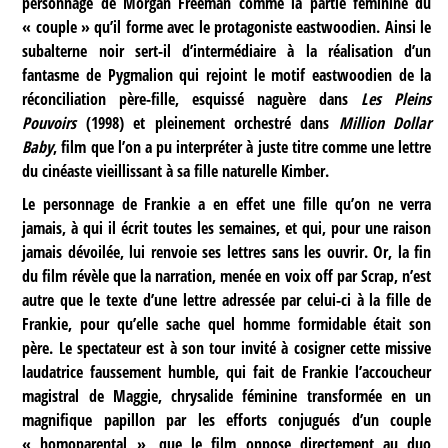
personnage de Morgan Freeman comme la partie féminine du
« couple » qu’il forme avec le protagoniste eastwoodien. Ainsi le
subalterne noir sert-il d’intermédiaire à la réalisation d’un
fantasme de Pygmalion qui rejoint le motif eastwoodien de la
réconciliation père-fille, esquissé naguère dans
Les Pleins
Pouvoirs
(1998) et pleinement orchestré dans
Million Dollar
Baby
, film que l’on a pu interpréter à juste titre comme une lettre
du cinéaste vieillissant à sa fille naturelle Kimber.
Le personnage de Frankie a en effet une fille qu’on ne verra
jamais, à qui il écrit toutes les semaines, et qui, pour une raison
jamais dévoilée, lui renvoie ses lettres sans les ouvrir. Or, la fin
du film révèle que la narration, menée en voix off par Scrap, n’est
autre que le texte d’une lettre adressée par celui-ci à la fille de
Frankie, pour qu’elle sache quel homme formidable était son
père. Le spectateur est à son tour invité à cosigner cette missive
laudatrice faussement humble, qui fait de Frankie l’accoucheur
magistral de Maggie, chrysalide féminine transformée en un
magnifique papillon par les efforts conjugués d’un couple
« homoparental », que le film oppose directement au duo