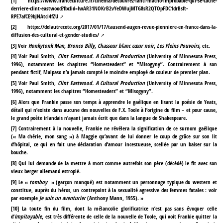
[
1
]
https://www.franceculture.fr/cinema/decouvrez-lanti-macho-improbable-qui-se-cache-
derriere-clint-eastwood?fbclid=IwAR31NOKrB2vYeDWujMTG8sR2QTOpFDC1drBsft-
RPE7afCE9bJNAtci4fZU
[
2
]
https://delautrecote.org/2017/01/17/tausend-augen-revue-pionniere-en-france-dans-la-
diffusion-des-cultural-et-gender-studies/
[
3
]
Voir
Honkytonk Man
,
Bronco Billy
,
Chasseur blanc cœur noir
,
Les Pleins Pouvoirs
, etc.
[
4
]
Voir Paul Smith,
Clint Eastwood. A Cultural Production
(University of Minnesota Press,
1996), notamment les chapitres “Homesteaders” et “Misogyny”. Contrairement à son
pendant fictif, Malpaso n’a jamais compté le moindre employé de couleur de premier plan.
[
5
]
Voir Paul Smith,
Clint Eastwood. A Cultural Production
(University of Minnesota Press,
1996), notamment les chapitres “Homesteaders” et “Misogyny”.
[
6
]
Alors que Frankie passe son temps à apprendre le gaélique en lisant la poésie de Yeats,
détail qui n’existe dans aucune des nouvelles de F.X. Toole à l’origine du film – et pour cause,
le grand poète irlandais n’ayant jamais écrit que dans la langue de Shakespeare.
[
7
]
Contrairement à la nouvelle, Frankie ne révélera la signification de ce surnom gaélique
(« Ma chérie, mon sang ») à Maggie qu’avant de lui donner le coup de grâce sur son lit
d’hôpital, ce qui en fait une déclaration d’amour incestueuse, scellée par un baiser sur la
bouche.
[
8
]
Qui lui demande de la mettre à mort comme autrefois son père (décédé) le fit avec son
vieux berger allemand estropié.
[
9
]
Le «
tomboy
» (garçon manqué) est notamment un personnage typique du western et
constitue, auprès du héros, un contrepoint à la sexualité agressive des femmes fatales : voir
par exemple
Je suis un aventurier
(Anthony Mann, 1955). »
[
10
]
La toute fin du film, dont la mélancolie glorificatrice n’est pas sans évoquer celle
d’
Impitoyable
, est très différente de celle de la nouvelle de Toole, qui voit Frankie quitter la