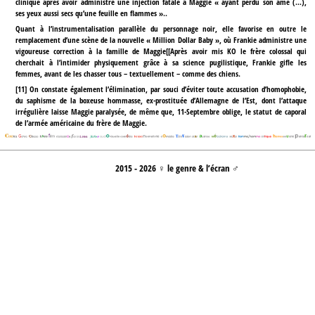
clinique après avoir administré une injection fatale à Maggie « ayant perdu son âme (…),
ses yeux aussi secs qu’une feuille en flammes »..
Quant à l’instrumentalisation parallèle du personnage noir, elle favorise en outre le
remplacement d’une scène de la nouvelle « Million Dollar Baby », où Frankie administre une
vigoureuse correction à la famille de Maggie[[Après avoir mis KO le frère colossal qui
cherchait à l’intimider physiquement grâce à sa science pugilistique, Frankie gifle les
femmes, avant de les chasser tous – textuellement – comme des chiens.
[
11
]
On constate également l’élimination, par souci d’éviter toute accusation d’homophobie,
du saphisme de la boxeuse hommasse, ex-prostituée d’Allemagne de l’Est, dont l’attaque
irrégulière laisse Maggie paralysée, de même que, 11-Septembre oblige, le statut de caporal
de l’armée américaine du frère de Maggie.
2015 - 2026 ♀ le genre & l’écran ♂