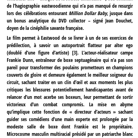
de l’hagiographie eastwoodienne qui n’a pas manqué de resurgir
lors des célébrations entourant
Million Dollar Baby
, jusque dans
un bonus analytique du DVD collector – signé Jean Douchet,
doyen de la cinéphilie savante française.
Le film permet à Eastwood de se livrer à un de ses exercices de
prédilection, à savoir un autoportrait flatteur par alter ego
(doublé d’une figure d’artiste)
[
3
]
. L’acteur-réalisateur campe
Frankie Dunn, entraîneur de boxe septuagénaire qui n’a pas son
pareil pour transformer des poulains prometteurs en champions
couverts de gloire et demeure également le meilleur soigneur du
circuit, sachant traiter en un clin d’œil et aux moments les plus
critiques les blessures potentiellement handicapantes avant de
relancer d’un mot acerbe ses boxeurs, leur permettant de sortir
victorieux d’un combat compromis. La mise en abyme
qu’implique cette fonction de « directeur d’acteurs » sachant
guider ses comédiens d’une main experte est prolongée par la
modeste salle de boxe dont Frankie est le propriétaire.
Microcosme masculin multiracial présidé par un patriarche blanc