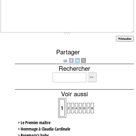
Partager
Rechercher
Voir aussi
1
2
3
4
5
6
7
8
> Le Premier maître
> Hommage à Claudia Cardinale
> Rosemary’s baby