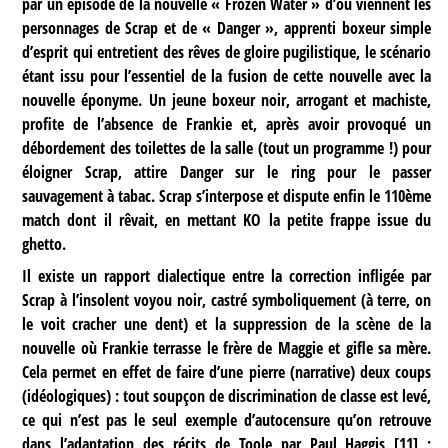
par un épisode de la nouvelle « Frozen Water » d’où viennent les
personnages de Scrap et de « Danger », apprenti boxeur simple
d’esprit qui entretient des rêves de gloire pugilistique, le scénario
étant issu pour l’essentiel de la fusion de cette nouvelle avec la
nouvelle éponyme. Un jeune boxeur noir, arrogant et machiste,
profite de l’absence de Frankie et, après avoir provoqué un
débordement des toilettes de la salle (tout un programme !) pour
éloigner Scrap, attire Danger sur le ring pour le passer
sauvagement à tabac. Scrap s’interpose et dispute enfin le 110ème
match dont il rêvait, en mettant KO la petite frappe issue du
ghetto.
Il existe un rapport dialectique entre la correction infligée par
Scrap à l’insolent voyou noir, castré symboliquement (à terre, on
le voit cracher une dent) et la suppression de la scène de la
nouvelle où Frankie terrasse le frère de Maggie et gifle sa mère.
Cela permet en effet de faire d’une pierre (narrative) deux coups
(idéologiques) : tout soupçon de discrimination de classe est levé,
ce qui n’est pas le seul exemple d’autocensure qu’on retrouve
dans l’adaptation des récits de Toole par Paul Haggis
[
11
]
;