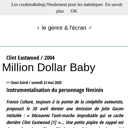
Les cookies&nbsp;?Seulement pour les statistiques
En savoir
☰ Menu
plus
OK
Films en salle
Films récents
♀ le genre & l’écran ♂
Séries
Films -TV/plates-formes
Classique
Publications
Clint Eastwood / 2004
Tribunes
Million Dollar Baby
Bloc-notes
Archives
Actu : "La Nouvelle Vague"
>> Civan Gürel /
samedi 23 mai 2020
S’abonner à la Lettre !
Instrumentalisation du personnage féminin
France Culture, toujours à la pointe de la cinéphilie auteuriste,
proposait le 30 avril dernier une émission de Julie Gacon
intitulée : « Découvrez l’anti-macho improbable qui se cache
derrière Clint Eastwood
[
1
]
»… Une petite piqûre de rappel est