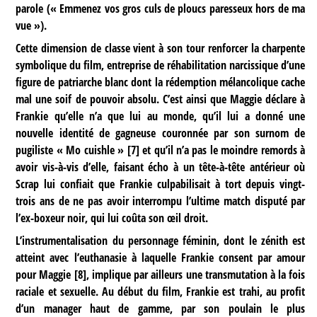
parole (« Emmenez vos gros culs de ploucs paresseux hors de ma
vue »).
Cette dimension de classe vient à son tour renforcer la charpente
symbolique du film, entreprise de réhabilitation narcissique d’une
figure de patriarche blanc dont la rédemption mélancolique cache
mal une soif de pouvoir absolu. C’est ainsi que Maggie déclare à
Frankie qu’elle n’a que lui au monde, qu’il lui a donné une
nouvelle identité de gagneuse couronnée par son surnom de
pugiliste « Mo cuishle »
[
7
]
et qu’il n’a pas le moindre remords à
avoir vis-à-vis d’elle, faisant écho à un tête-à-tête antérieur où
Scrap lui confiait que Frankie culpabilisait à tort depuis vingt-
trois ans de ne pas avoir interrompu l’ultime match disputé par
l’ex-boxeur noir, qui lui coûta son œil droit.
L’instrumentalisation du personnage féminin, dont le zénith est
atteint avec l’euthanasie à laquelle Frankie consent par amour
pour Maggie
[
8
]
, implique par ailleurs une transmutation à la fois
raciale et sexuelle. Au début du film, Frankie est trahi, au profit
d’un manager haut de gamme, par son poulain le plus