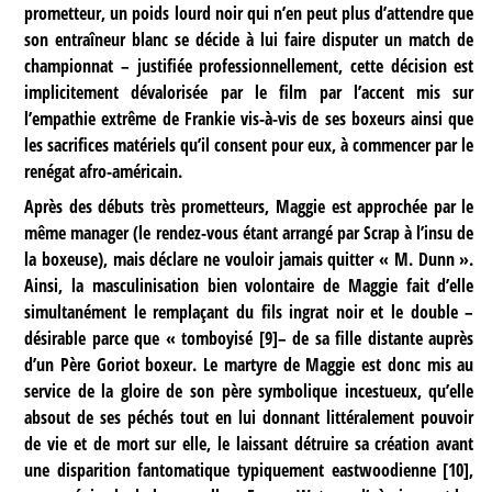
prometteur, un poids lourd noir qui n’en peut plus d’attendre que
son entraîneur blanc se décide à lui faire disputer un match de
championnat – justifiée professionnellement, cette décision est
implicitement dévalorisée par le film par l’accent mis sur
l’empathie extrême de Frankie vis-à-vis de ses boxeurs ainsi que
les sacrifices matériels qu’il consent pour eux, à commencer par le
renégat afro-américain.
Après des débuts très prometteurs, Maggie est approchée par le
même manager (le rendez-vous étant arrangé par Scrap à l’insu de
la boxeuse), mais déclare ne vouloir jamais quitter « M. Dunn ».
Ainsi, la masculinisation bien volontaire de Maggie fait d’elle
simultanément le remplaçant du fils ingrat noir et le double –
désirable parce que « tomboyisé
[
9
]
– de sa fille distante auprès
d’un Père Goriot boxeur. Le martyre de Maggie est donc mis au
service de la gloire de son père symbolique incestueux, qu’elle
absout de ses péchés tout en lui donnant littéralement pouvoir
de vie et de mort sur elle, le laissant détruire sa création avant
une disparition fantomatique typiquement eastwoodienne
[
10
]
,