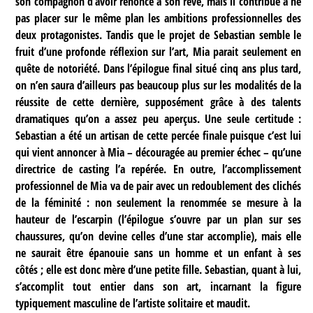
son compagnon d’avoir renoncé à son rêve, mais il contribue à ne
pas placer sur le même plan les ambitions professionnelles des
deux protagonistes. Tandis que le projet de Sebastian semble le
fruit d’une profonde réflexion sur l’art, Mia parait seulement en
quête de notoriété. Dans l’épilogue final situé cinq ans plus tard,
on n’en saura d’ailleurs pas beaucoup plus sur les modalités de la
réussite de cette dernière, supposément grâce à des talents
dramatiques qu’on a assez peu aperçus. Une seule certitude :
Sebastian a été un artisan de cette percée finale puisque c’est lui
qui vient annoncer à Mia – découragée au premier échec – qu’une
directrice de casting l’a repérée. En outre, l’accomplissement
professionnel de Mia va de pair avec un redoublement des clichés
de la féminité : non seulement la renommée se mesure à la
hauteur de l’escarpin (l’épilogue s’ouvre par un plan sur ses
chaussures, qu’on devine celles d’une star accomplie), mais elle
ne saurait être épanouie sans un homme et un enfant à ses
côtés ; elle est donc mère d’une petite fille. Sebastian, quant à lui,
s’accomplit tout entier dans son art, incarnant la figure
typiquement masculine de l’artiste solitaire et maudit.