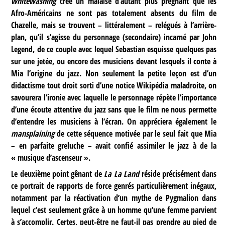
whitewashing
crée un malaise d’autant plus prégnant que les
Afro-Américains ne sont pas totalement absents du film de
Chazelle, mais se trouvent – littéralement – relégués à l’arrière-
plan, qu’il s’agisse du personnage (secondaire) incarné par John
Legend, de ce couple avec lequel Sebastian esquisse quelques pas
sur une jetée, ou encore des musiciens devant lesquels il conte à
Mia l’origine du jazz. Non seulement la petite leçon est d’un
didactisme tout droit sorti d’une notice Wikipédia maladroite, on
savourera l’ironie avec laquelle le personnage répète l’importance
d’une écoute attentive du jazz sans que le film ne nous permette
d’entendre les musiciens à l’écran. On appréciera également le
mansplaining
de cette séquence motivée par le seul fait que Mia
– en parfaite greluche – avait confié assimiler le jazz à de la
« musique d’ascenseur ».
Le deuxième point gênant de
La La Land
réside précisément dans
ce portrait de rapports de force genrés particulièrement inégaux,
notamment par la réactivation d’un mythe de Pygmalion dans
lequel c’est seulement grâce à un homme qu’une femme parvient
à s’accomplir. Certes, peut-être ne faut-il pas prendre au pied de