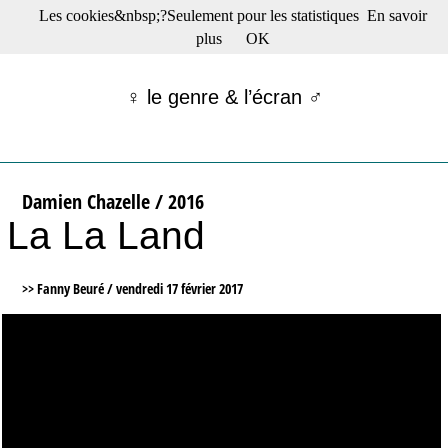
Les cookies&nbsp;?Seulement pour les statistiques
En savoir
☰ Menu
plus
OK
Films en salle
Films récents
♀ le genre & l’écran ♂
Séries
Films -TV/plates-formes
Classique
Publications
Damien Chazelle / 2016
Tribunes
La La Land
Bloc-notes
Archives
Actu : "La Nouvelle Vague"
>> Fanny Beuré /
vendredi 17 février 2017
S’abonner à la Lettre !