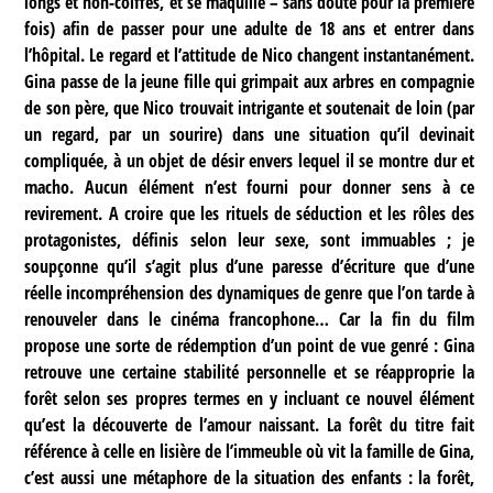
longs et non-coiffés, et se maquille – sans doute pour la première
fois) afin de passer pour une adulte de 18 ans et entrer dans
l’hôpital. Le regard et l’attitude de Nico changent instantanément.
Gina passe de la jeune fille qui grimpait aux arbres en compagnie
de son père, que Nico trouvait intrigante et soutenait de loin (par
un regard, par un sourire) dans une situation qu’il devinait
compliquée, à un objet de désir envers lequel il se montre dur et
macho. Aucun élément n’est fourni pour donner sens à ce
revirement. A croire que les rituels de séduction et les rôles des
protagonistes, définis selon leur sexe, sont immuables ; je
soupçonne qu’il s’agit plus d’une paresse d’écriture que d’une
réelle incompréhension des dynamiques de genre que l’on tarde à
renouveler dans le cinéma francophone… Car la fin du film
propose une sorte de rédemption d’un point de vue genré : Gina
retrouve une certaine stabilité personnelle et se réapproprie la
forêt selon ses propres termes en y incluant ce nouvel élément
qu’est la découverte de l’amour naissant. La forêt du titre fait
référence à celle en lisière de l’immeuble où vit la famille de Gina,
c’est aussi une métaphore de la situation des enfants : la forêt,