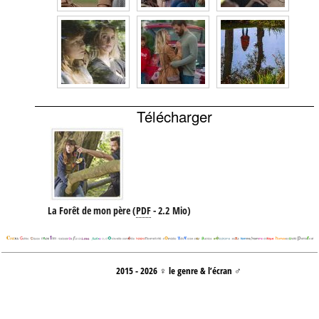
Télécharger
La Forêt de mon père
(
PDF
-
2.2 Mio
)
2015 - 2026 ♀ le genre & l’écran ♂