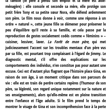
la famille (le père a perdu son emploi et la mère est aide-
ménagère) : elle console et seconde sa mère, elle protège son
petit frère Tony et sa petite sœur Nora, elle défend ardemment
son père. Le film nous donne à voir, comme une réponse à un
ordre « naturel », cette jeune fille se démener pour préserver le
peu d’équilibre qu’il reste à sa famille, et cela passe par la
reproduction de gestes socialement codés comme « féminins » –
cuisiner, lessiver, laver.
La Forêt de mon père
, qui met
judicieusement l’accent sur les troubles mentaux d’un père vus
par sa fille, est pourtant trop complaisant à l’égard de Jimmy. Le
diagnostic mental, s’il offre des explications sur les
comportements des individus, n’en constitue pas pour autant une
excuse. Ceci est d’autant plus flagrant que l’histoire place Gina, en
raison de son âge, à un moment critique dans son parcours de
vie : elle est en train de perdre certains repères (l’humour de son
père, sa légèreté, son regard unique notamment sur la nature et
ses enseignements), alors qu’elle-même est en pleine transition
entre l’enfance et l’âge adulte. Si le film prend le temps de
montrer le visage de Gina et son incompréhension face à la perte