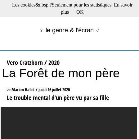
Les cookies&nbsp;?Seulement pour les statistiques
En savoir
☰ Menu
plus
OK
Films en salle
Films récents
♀ le genre & l’écran ♂
Séries
Films -TV/plates-formes
Classique
Publications
Vero Cratzborn / 2020
Tribunes
La Forêt de mon père
Bloc-notes
Archives
Actu : "La Nouvelle Vague"
>> Marion Hallet /
jeudi 16 juillet 2020
S’abonner à la Lettre !
Le trouble mental d’un père vu par sa fille