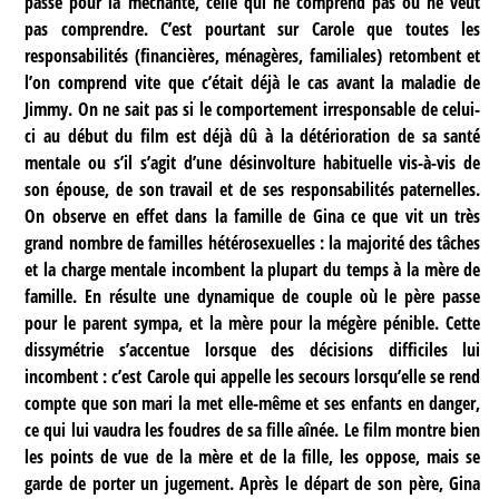
passe pour la méchante, celle qui ne comprend pas ou ne veut
pas comprendre. C’est pourtant sur Carole que toutes les
responsabilités (financières, ménagères, familiales) retombent et
l’on comprend vite que c’était déjà le cas avant la maladie de
Jimmy. On ne sait pas si le comportement irresponsable de celui-
ci au début du film est déjà dû à la détérioration de sa santé
mentale ou s’il s’agit d’une désinvolture habituelle vis-à-vis de
son épouse, de son travail et de ses responsabilités paternelles.
On observe en effet dans la famille de Gina ce que vit un très
grand nombre de familles hétérosexuelles : la majorité des tâches
et la charge mentale incombent la plupart du temps à la mère de
famille. En résulte une dynamique de couple où le père passe
pour le parent sympa, et la mère pour la mégère pénible. Cette
dissymétrie s’accentue lorsque des décisions difficiles lui
incombent : c’est Carole qui appelle les secours lorsqu’elle se rend
compte que son mari la met elle-même et ses enfants en danger,
ce qui lui vaudra les foudres de sa fille aînée. Le film montre bien
les points de vue de la mère et de la fille, les oppose, mais se
garde de porter un jugement. Après le départ de son père, Gina