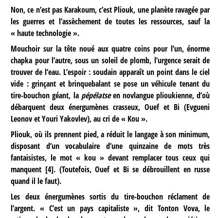
Non, ce n’est pas Karakoum, c’est Pliouk, une planète ravagée par
les guerres et l’assèchement de toutes les ressources, sauf la
« haute technologie ».
Mouchoir sur la tête noué aux quatre coins pour l’un, énorme
chapka pour l’autre, sous un soleil de plomb, l’urgence serait de
trouver de l’eau. L’espoir : soudain apparaît un point dans le ciel
vide : grinçant et brinquebalant se pose un véhicule tenant du
tire-bouchon géant, la
pépélatse
en novlangue plioukienne, d’où
débarquent deux énergumènes crasseux, Ouef et Bi (Evgueni
Leonov et Youri Yakovlev), au cri de « Kou ».
Pliouk, où ils prennent pied, a réduit le langage à son minimum,
disposant d’un vocabulaire d’une quinzaine de mots très
fantaisistes, le mot « kou » devant remplacer tous ceux qui
manquent
[
4
]
. (Toutefois, Ouef et Bi se débrouillent en russe
quand il le faut).
Les deux énergumènes sortis du tire-bouchon réclament de
l’argent. « C’est un pays capitaliste », dit Tonton Vova, le