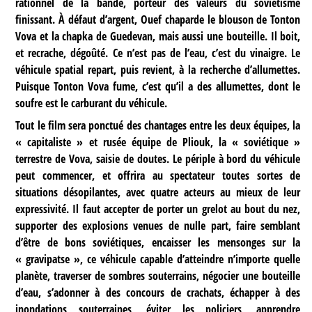
rationnel de la bande, porteur des valeurs du soviétisme
finissant. À défaut d’argent, Ouef chaparde le blouson de Tonton
Vova et la chapka de Guedevan, mais aussi une bouteille. Il boit,
et recrache, dégoûté. Ce n’est pas de l’eau, c’est du vinaigre. Le
véhicule spatial repart, puis revient, à la recherche d’allumettes.
Puisque Tonton Vova fume, c’est qu’il a des allumettes, dont le
soufre est le carburant du véhicule.
Tout le film sera ponctué des chantages entre les deux équipes, la
« capitaliste » et rusée équipe de Pliouk, la « soviétique »
terrestre de Vova, saisie de doutes. Le périple à bord du véhicule
peut commencer, et offrira au spectateur toutes sortes de
situations désopilantes, avec quatre acteurs au mieux de leur
expressivité. Il faut accepter de porter un grelot au bout du nez,
supporter des explosions venues de nulle part, faire semblant
d’être de bons soviétiques, encaisser les mensonges sur la
« gravipatse », ce véhicule capable d’atteindre n’importe quelle
planète, traverser de sombres souterrains, négocier une bouteille
d’eau, s’adonner à des concours de crachats, échapper à des
inondations souterraines, éviter les policiers, apprendre