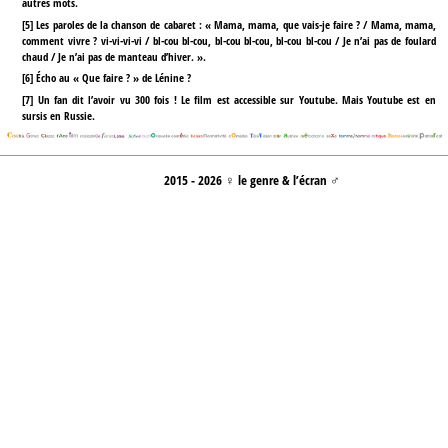
autres mots.
[
5
]
Les paroles de la chanson de cabaret : « Mama, mama, que vais-je faire ? / Mama, mama,
comment vivre ? vi-vi-vi-vi / bl-cou bl-cou, bl-cou bl-cou, bl-cou bl-cou / Je n’ai pas de foulard
chaud / Je n’ai pas de manteau d’hiver. ».
[
6
]
Écho au « Que faire ? » de Lénine ?
[
7
]
Un fan dit l’avoir vu 300 fois ! Le film est accessible sur Youtube. Mais Youtube est en
sursis en Russie.
2015 - 2026 ♀ le genre & l’écran ♂