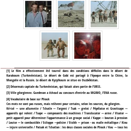
[
1
]
Le film a effectivement été tourné dans des conditions difficiles dans le désert de
Karakoum (Turkménistan). Le désert de Gobi est partagé à l’époque entre la Chine, la
Mongolie et la Russie. Le désert de Kyzylkoum se situe en Ouzbékistan.
[
2
]
Désormais capitale du Turkménistan, qui faisait alors partie de l’URSS.
[
3
]
Ville géorgienne. Guedevan a échoué au concours d’entrée au MGIMO, l’ENA russe.
[
4
]
Vocabulaire de base sur Pliouk
Ces mots ne sont pas russes, mais relèvent pour certains, selon les sources, du géorgien.
Ké-tsé — une allumette / Tchatle — l’argent / Tsak — grelot / Pépélatse et Gravitsape —
appareils qui volent / Tsape — composants des machines / Translucator — arme / Visator —
petit appareil pour déterminer l’appartenance à un groupe social / Kappe — bouton à pression
/ Loutse — le combustible / Eciloppe —policier / Etsikh — prison - ou malle métallique / Kiou
— injure universelle / Patsak et Tchatlan : les deux classes sociales de Pliouk / Kou — tous les