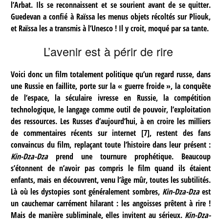
l’Arbat. Ils se reconnaissent et se sourient avant de se quitter.
Guedevan a confié à Raïssa les menus objets récoltés sur Pliouk,
et Raïssa les a transmis à l’Unesco ! Il y croit, moqué par sa tante.
L’avenir est à périr de rire
Voici donc un film totalement politique qu’un regard russe, dans
une Russie en faillite, porte sur la « guerre froide », la conquête
de l’espace, la séculaire ivresse en Russie, la compétition
technologique, le langage comme outil de pouvoir, l’exploitation
des ressources. Les Russes d’aujourd’hui, à en croire les milliers
de commentaires récents sur internet
[
7
]
, restent des fans
convaincus du film, replaçant toute l’histoire dans leur présent :
Kin-Dza-Dza
prend une tournure prophétique. Beaucoup
s’étonnent de n’avoir pas compris le film quand ils étaient
enfants, mais en découvrent, venu l’âge mûr, toutes les subtilités.
Là où les dystopies sont généralement sombres,
Kin-Dza-Dza
est
un cauchemar carrément hilarant : les angoisses prêtent à rire !
Mais de manière subliminale, elles invitent au sérieux.
Kin-Dza-