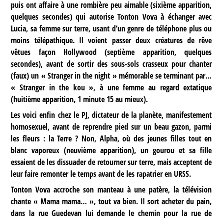
puis ont affaire à une rombière peu aimable (sixième apparition,
quelques secondes) qui autorise Tonton Vova à échanger avec
Lucia, sa femme sur terre, usant d’un genre de téléphone plus ou
moins télépathique. Il voient passer deux créatures de rêve
vêtues façon Hollywood (septième apparition, quelques
secondes), avant de sortir des sous-sols crasseux pour chanter
(faux) un « Stranger in the night » mémorable se terminant par…
« Stranger in the kou », à une femme au regard extatique
(huitième apparition, 1 minute 15 au mieux).
Les voici enfin chez le PJ, dictateur de la planète, manifestement
homosexuel, avant de reprendre pied sur un beau gazon, parmi
les fleurs : la Terre ? Non, Alpha, où des jeunes filles tout en
blanc vaporeux (neuvième apparition), un gourou et sa fille
essaient de les dissuader de retourner sur terre, mais acceptent de
leur faire remonter le temps avant de les rapatrier en URSS.
Tonton Vova accroche son manteau à une patère, la télévision
chante « Mama mama… », tout va bien. Il sort acheter du pain,
dans la rue Guedevan lui demande le chemin pour la rue de