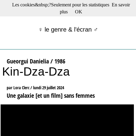
Les cookies&nbsp;?Seulement pour les statistiques
En savoir
☰ Menu
plus
OK
Films en salle
Films récents
♀ le genre & l’écran ♂
Séries
Films -TV/plates-formes
Classique
Publications
Gueorgui Danielia / 1986
Tribunes
Kin-Dza-Dza
Bloc-notes
Archives
Actu : "La Nouvelle Vague"
par Lora Clerc /
lundi 29 juillet 2024
S’abonner à la Lettre !
Une galaxie [et un film] sans femmes