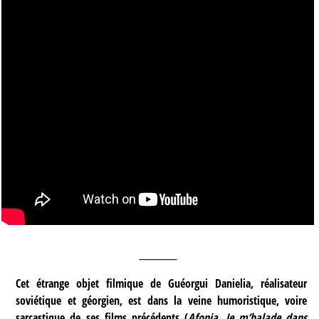
____
Cet étrange objet filmique de Guéorgui Danielia, réalisateur
soviétique et géorgien, est dans la veine humoristique, voire
sarcastique de ses films précédents (
Afonia
,
Je m’balade dans