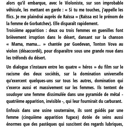
alors qu’il embarque, avec le Violoniste, sur son improbable
véhicule, les mettant en garde : « Si tu me touches, j’appelle les
flics. Je me plaindrai auprès de Raïssa » (Raïssa est le prénom de
la femme de Gorbatchev). Elle disparaît rapidement.
Troisième apparition : deux ou trois femmes en guenilles font
brièvement irruption dans le désert, dansant sur la chanson
« Mama, mama… » chantée par Guedevan, Tonton Vova au
violon (désaccordé), pour disparaître sous une grande roue dans
les tréfonds du désert.
Un dialogue s’instaure entre les quatre « héros » du film sur le
racisme des deux sociétés, sur la domination universelle
qu’exercent quelques-uns sur tous les autres, domination qui
s’exerce aussi et massivement sur les femmes. Ils tentent de
soudoyer une femme dissimulée dans une pyramide de métal -
quatrième apparition, invisible -, qui leur fournirait du carburant.
Enfouis dans une usine souterraine, ils sont guidés par une
femme (cinquième apparition fugace) dotée de seins aussi
énormes que des pastèques qui suscitent des regards lubriques,