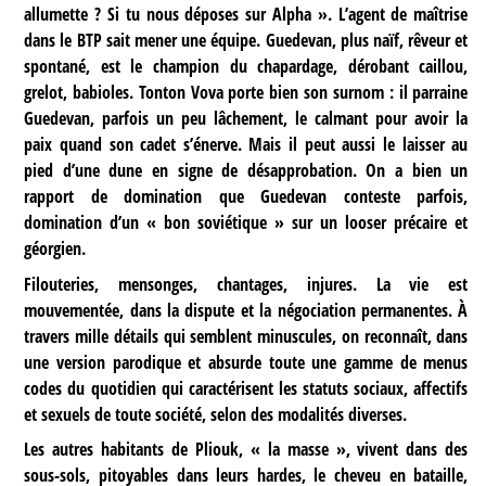
allumette ? Si tu nous déposes sur Alpha ». L’agent de maîtrise
dans le BTP sait mener une équipe. Guedevan, plus naïf, rêveur et
spontané, est le champion du chapardage, dérobant caillou,
grelot, babioles. Tonton Vova porte bien son surnom : il parraine
Guedevan, parfois un peu lâchement, le calmant pour avoir la
paix quand son cadet s’énerve. Mais il peut aussi le laisser au
pied d’une dune en signe de désapprobation. On a bien un
rapport de domination que Guedevan conteste parfois,
domination d’un « bon soviétique » sur un looser précaire et
géorgien.
Filouteries, mensonges, chantages, injures. La vie est
mouvementée, dans la dispute et la négociation permanentes. À
travers mille détails qui semblent minuscules, on reconnaît, dans
une version parodique et absurde toute une gamme de menus
codes du quotidien qui caractérisent les statuts sociaux, affectifs
et sexuels de toute société, selon des modalités diverses.
Les autres habitants de Pliouk, « la masse », vivent dans des
sous-sols, pitoyables dans leurs hardes, le cheveu en bataille,