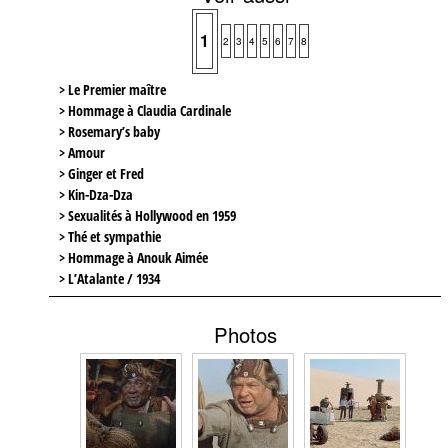
1
2
3
4
5
6
7
8
> Le Premier maître
> Hommage à Claudia Cardinale
> Rosemary’s baby
> Amour
> Ginger et Fred
> Kin-Dza-Dza
> Sexualités à Hollywood en 1959
> Thé et sympathie
> Hommage à Anouk Aimée
> L’Atalante / 1934
Photos