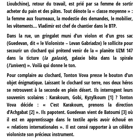
Lioubchine), retour du travail, est prié par sa femme de sortir
acheter du pain et des pâtes. Tout dénote la « classe moyenne » :
la femme aux fourneaux, la modestie des demandes, le mobilier,
les vêtements… Vladimir est chef de chantier dans le BTP.
Dans la rue, un gringalet muni d’un violon et d’un gros sac
(Guedevan, dit « le Violoniste – Levan Gabriadze) le sollicite pour
secourir un clochard qui prétend venir de la « planète UZM 147
dans la ticture (
la galaxie
), galaxie bêta dans la spirale
(
l’univers
) ». Voilà qui donne le ton.
Pour complaire au clochard, Tonton Vova presse le bouton d’un
objet énigmatique. Laissant le clochard sur terre, nos deux héros
se retrouvent à la seconde en plein désert. Ils interrogent leurs
souvenirs scolaires : Karakoum, Gobi, Kyzylkoum
[
1
]
? Tonton
Vova décide : « C’est Karakoum, prenons la direction
d’Achgabat
[
2
]
». Ils papotent. Guedevan vient de Batoumi
[
3
]
où
il est en apprentissage dans le textile après avoir échoué en
« relations internationales ». Il est censé rapporter à un célèbre
violoniste son précieux instrument.