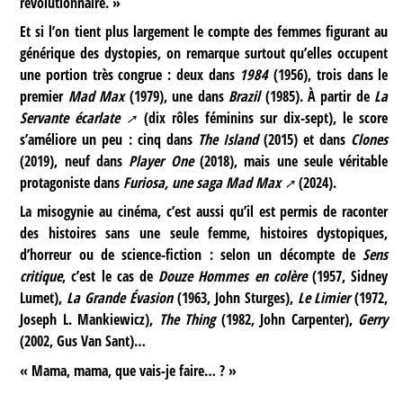
révolutionnaire. »
Et si l’on tient plus largement le compte des femmes figurant au
générique des dystopies, on remarque surtout qu’elles occupent
une portion très congrue : deux dans
1984
(1956), trois dans le
premier
Mad Max
(1979), une dans
Brazil
(1985). À partir de
La
Servante écarlate
(dix rôles féminins sur dix-sept), le score
s’améliore un peu : cinq dans
The Island
(2015) et dans
Clones
(2019), neuf dans
Player One
(2018), mais une seule véritable
protagoniste dans
Furiosa, une saga Mad Max
(2024).
La misogynie au cinéma, c’est aussi qu’il est permis de raconter
des histoires sans une seule femme, histoires dystopiques,
d’horreur ou de science-fiction : selon un décompte de
Sens
critique
, c’est le cas de
Douze Hommes en colère
(1957, Sidney
Lumet),
La Grande Évasion
(1963, John Sturges),
Le Limier
(1972,
Joseph L. Mankiewicz),
The Thing
(1982, John Carpenter),
Gerry
(2002, Gus Van Sant)…
« Mama, mama, que vais-je faire… ? »