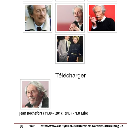
Télécharger
Jean Rochefort (1930 – 2017)
(
PDF
-
1.8 Mio
)
[
1
]
Voir
http://www.vanityfair.fr/culture/cinema/articles/article-mag-un-