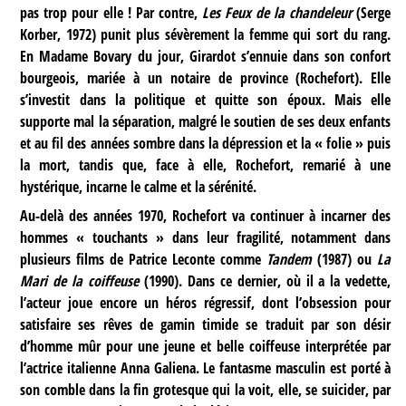
pas trop pour elle ! Par contre,
Les Feux de la chandeleur
(Serge
Korber, 1972) punit plus sévèrement la femme qui sort du rang.
En Madame Bovary du jour, Girardot s’ennuie dans son confort
bourgeois, mariée à un notaire de province (Rochefort). Elle
s’investit dans la politique et quitte son époux. Mais elle
supporte mal la séparation, malgré le soutien de ses deux enfants
et au fil des années sombre dans la dépression et la « folie » puis
la mort, tandis que, face à elle, Rochefort, remarié à une
hystérique, incarne le calme et la sérénité.
Au-delà des années 1970, Rochefort va continuer à incarner des
hommes « touchants » dans leur fragilité, notamment dans
plusieurs films de Patrice Leconte comme
Tandem
(1987) ou
La
Mari de la coiffeuse
(1990). Dans ce dernier, où il a la vedette,
l’acteur joue encore un héros régressif, dont l’obsession pour
satisfaire ses rêves de gamin timide se traduit par son désir
d’homme mûr pour une jeune et belle coiffeuse interprétée par
l’actrice italienne Anna Galiena. Le fantasme masculin est porté à
son comble dans la fin grotesque qui la voit, elle, se suicider, par