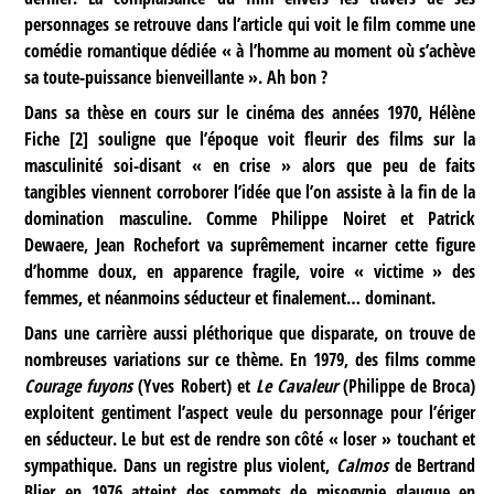
personnages se retrouve dans l’article qui voit le film comme une
comédie romantique dédiée « à l’homme au moment où s’achève
sa toute-puissance bienveillante ». Ah bon ?
Dans sa thèse en cours sur le cinéma des années 1970, Hélène
Fiche
[
2
]
souligne que l’époque voit fleurir des films sur la
masculinité soi-disant « en crise » alors que peu de faits
tangibles viennent corroborer l’idée que l’on assiste à la fin de la
domination masculine. Comme Philippe Noiret et Patrick
Dewaere, Jean Rochefort va suprêmement incarner cette figure
d’homme doux, en apparence fragile, voire « victime » des
femmes, et néanmoins séducteur et finalement… dominant.
Dans une carrière aussi pléthorique que disparate, on trouve de
nombreuses variations sur ce thème. En 1979, des films comme
Courage fuyons
(Yves Robert) et
Le Cavaleur
(Philippe de Broca)
exploitent gentiment l’aspect veule du personnage pour l’ériger
en séducteur. Le but est de rendre son côté « loser » touchant et
sympathique. Dans un registre plus violent,
Calmos
de Bertrand
Blier en 1976 atteint des sommets de misogynie glauque en