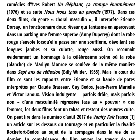
comédies d’Yves Robert
Un éléphant, ça trompe énormément
(1976) et sa suite
Nous irons tous au paradis
(1977). Dans ces
deux films, du genre « choral masculin », il interprète Etienne
Dorsay, un fonctionnaire doux rêveur qui fantasme en apercevant
dans un parking une femme superbe (Anny Duperey) dont la robe
rouge s’envole lorsqu’elle passe sur une soufflerie, dévoilant ses
longues jambes et sa culotte, rouge aussi. On reconnaît
évidemment un hommage à la célébrissime scène où la robe
(blanche) de Marilyn Monroe se soulève de la même manière
dans
Sept ans de réflexion
(Billy Wilder, 1955). Mais le cœur du
film ce sont les rapports entre Etienne et sa bande de potes
interprétés par Claude Brasseur, Guy Bedos, Jean-Pierre Marielle
et Victor Lanoux. Vision indulgente – parfois drôle, mais parfois
non – d’une masculinité régressive face au « pouvoir » des
femmes, les deux films font un tabac et restent des œuvres culte.
On peut lire dans le numéro d’août 2017 de
Vanity Fair
France
[
1
]
un article sur les dessous du tournage et en particulier la rivalité
Rochefort-Bedos au sujet de la compagne dans la vie de ce
dernier. La complaisance du film envers les travers de ses