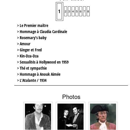
1
2
3
4
5
6
7
8
> Le Premier maître
> Hommage à Claudia Cardinale
> Rosemary’s baby
> Amour
> Ginger et Fred
> Kin-Dza-Dza
> Sexualités à Hollywood en 1959
> Thé et sympathie
> Hommage à Anouk Aimée
> L’Atalante / 1934
Photos