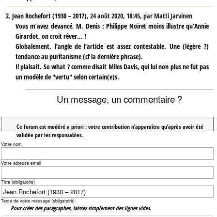
2.
Jean Rochefort (1930 – 2017),
24 août 2020, 18:45
,
par
Matti Jarvinen
Vous m’avez devancé, M. Denis : Philippe Noiret moins illustre qu’Annie
Girardot, on croit rêver… !
Globalement, l’angle de l’article est assez contestable. Une (légère ?)
tendance au puritanisme (cf la dernière phrase).
Il plaisait. So what ? comme disait Miles Davis, qui lui non plus ne fut pas
un modèle de "vertu" selon certain(e)s.
Un message, un commentaire ?
Ce forum est modéré a priori : votre contribution n’apparaîtra qu’après avoir été
validée par les responsables.
Votre nom
Votre adresse email
Titre (obligatoire)
Texte de votre message (obligatoire)
Pour créer des paragraphes, laissez simplement des lignes vides.