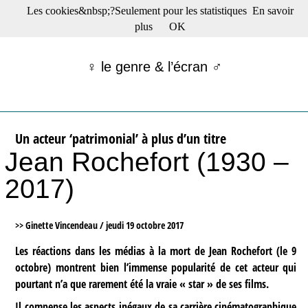
Les cookies&nbsp;?Seulement pour les statistiques
En savoir
☰ Menu
plus
OK
Films en salle
Films récents
♀ le genre & l’écran ♂
Séries
Films -TV/plates-formes
Classique
Publications
Un acteur ‘patrimonial’ à plus d’un titre
Tribunes
Jean Rochefort (1930 –
Bloc-notes
Archives
2017)
Actu : "La Nouvelle Vague"
S’abonner à la Lettre !
>> Ginette Vincendeau /
jeudi 19 octobre 2017
Les réactions dans les médias à la mort de Jean Rochefort (le 9
octobre) montrent bien l’immense popularité de cet acteur qui
pourtant n’a que rarement été la vraie « star » de ses films.
Il compense les aspects inégaux de sa carrière cinématographique