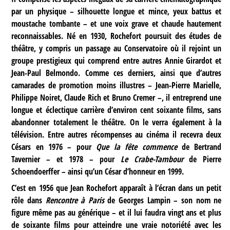
par un physique – silhouette longue et mince, yeux battus et
moustache tombante – et une voix grave et chaude hautement
reconnaissables. Né en 1930, Rochefort poursuit des études de
théâtre, y compris un passage au Conservatoire où il rejoint un
groupe prestigieux qui comprend entre autres Annie Girardot et
Jean-Paul Belmondo. Comme ces derniers, ainsi que d’autres
camarades de promotion moins illustres – Jean-Pierre Marielle,
Philippe Noiret, Claude Rich et Bruno Cremer –, il entreprend une
longue et éclectique carrière d’environ cent soixante films, sans
abandonner totalement le théâtre. On le verra également à la
télévision. Entre autres récompenses au cinéma il recevra deux
Césars en 1976 – pour
Que la fête commence
de Bertrand
Tavernier – et 1978 – pour
Le Crabe-Tambour
de Pierre
Schoendoerffer – ainsi qu’un César d’honneur en 1999.
C’est en 1956 que Jean Rochefort apparaît à l’écran dans un petit
rôle dans
Rencontre à Paris
de Georges Lampin – son nom ne
figure même pas au générique – et il lui faudra vingt ans et plus
de soixante films pour atteindre une vraie notoriété avec les