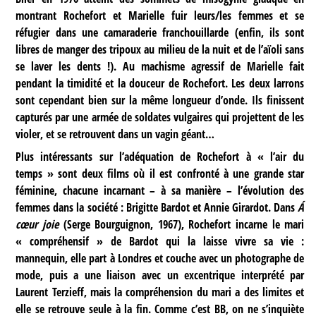
montrant Rochefort et Marielle fuir leurs/les femmes et se
réfugier dans une camaraderie franchouillarde (enfin, ils sont
libres de manger des tripoux au milieu de la nuit et de l’aïoli sans
se laver les dents !). Au machisme agressif de Marielle fait
pendant la timidité et la douceur de Rochefort. Les deux larrons
sont cependant bien sur la même longueur d’onde. Ils finissent
capturés par une armée de soldates vulgaires qui projettent de les
violer, et se retrouvent dans un vagin géant…
Plus intéressants sur l’adéquation de Rochefort à « l’air du
temps » sont deux films où il est confronté à une grande star
féminine, chacune incarnant – à sa manière – l’évolution des
femmes dans la société : Brigitte Bardot et Annie Girardot. Dans
Á
cœur joie
(Serge Bourguignon, 1967), Rochefort incarne le mari
« compréhensif » de Bardot qui la laisse vivre sa vie :
mannequin, elle part à Londres et couche avec un photographe de
mode, puis a une liaison avec un excentrique interprété par
Laurent Terzieff, mais la compréhension du mari a des limites et
elle se retrouve seule à la fin. Comme c’est BB, on ne s’inquiète