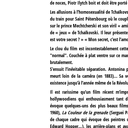
de noces, Piotr Ilytch boit et doit être por
Les allusions à l’homosexualité de Tchaïkovs
du train pour Saint Pétersbourg où le coup
sur le prince Mechtcherski et son viril « a
de « jeux » de Tchaïkovski. Il leur présent
est votre secret ? » « Mon secret, c’est l’
Le clou du film est incontestablement cett
"normal". Couchée à plat ventre sur ce mari
brutalement.
S’ensuit l’inévitable séparation. Antonin
meurt loin de la caméra (en 1883)… Sa ve
existence jusqu’à l’année même de la Révolut
Il est rarissime qu’un film récent m’imp
hollywoodiens qui enthousiasment tant de
évoque quelques-uns des plus beaux film
1960),
La Couleur de la grenade
(Serguei P
de chaque cadre qui évoque des peintres 
Edward Hopper…), les arrière-plans et av