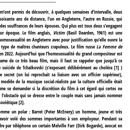
m’ont permis de découvrir, à quelques semaines d’intervalle, deux
soixante ans de distance, l’un en Angleterre, l’autre en Russie, qui
des souffrances de leurs épouses. Qui plus est tous deux s’engagent
eur époque. Le film anglais,
Victim
(Basil Dearden, 1961) est une
l’homosexualité en Angleterre avec pour justification qu’elle ouvre la
ain type de maîtres chanteurs crapuleux. Le film russe
La Femme de
i en 2022. Aujourd’hui que l’homosexualité du grand compositeur est
ame de ce très beau film, mais il faut se rappeler que jusqu’à ce
e suicide de Tchaïkovski (s’exposant délibérément au choléra
[
1
]
)
e secret (on lui reprochait sa liaison avec un officier supérieur),
odèle de la musique social-réaliste par la culture officielle était
 se demander si la discrétion du film à cet égard qui certes ne
 l’obstacle qui se dresse entre le couple mais sans jamais nommer
soviétique
[
2
]
.
omme un polar : Barret (Peter McEnery) un homme, jeune et très
e d’avoir volé des sommes importantes à son employeur. Pendant sa
ndre par téléphone un certain Melville Farr (Dirk Bogarde), avocat en