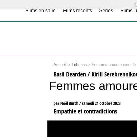
L
Films en salle
Films récents
Séries
Films -
Accueil
>
Tribunes
>
Femmes amoureuses de 
Basil Dearden / Kirill Serebrenniko
Femmes amoureu
par Noël Burch /
samedi 21 octobre 2023
Empathie et contradictions