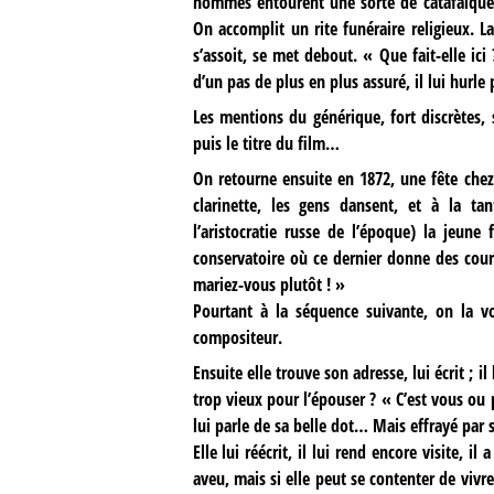
hommes entourent une sorte de catafalque
On accomplit un rite funéraire religieux. L
s’assoit, se met debout. « Que fait-elle ici
d’un pas de plus en plus assuré, il lui hurle 
Les mentions du générique, fort discrètes, 
puis le titre du film…
On retourne ensuite en 1872, une fête che
clarinette, les gens dansent, et à la ta
l’aristocratie russe de l’époque) la jeune
conservatoire où ce dernier donne des cou
mariez-vous plutôt ! »
Pourtant à la séquence suivante, on la v
compositeur.
Ensuite elle trouve son adresse, lui écrit ; i
trop vieux pour l’épouser ? « C’est vous ou p
lui parle de sa belle dot… Mais effrayé par sa
Elle lui réécrit, il lui rend encore visite, i
aveu, mais si elle peut se contenter de viv