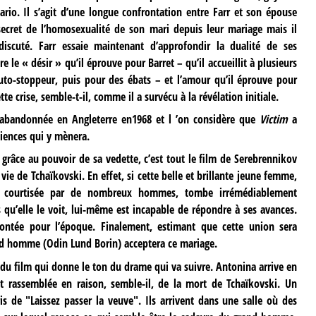
rio. Il s’agit d’une longue confrontation entre Farr et son épouse
e secret de l’homosexualité de son mari depuis leur mariage mais il
iscuté. Farr essaie maintenant d’approfondir la dualité de ses
 le « désir » qu’il éprouve pour Barret – qu’il accueillit à plusieurs
uto-stoppeur, puis pour des ébats – et l’amour qu’il éprouve pour
tte crise, semble-t-il, comme il a survécu à la révélation initiale.
a abandonnée en Angleterre en1968 et l ’on considère que
Victim
a
ciences qui y mènera.
râce au pouvoir de sa vedette, c’est tout le film de Serebrennikov
ie vie de Tchaïkovski. En effet, si cette belle et brillante jeune femme,
) courtisée par de nombreux hommes, tombe irrémédiablement
qu’elle le voit, lui-même est incapable de répondre à ses avances.
ontée pour l’époque. Finalement, estimant que cette union sera
nd homme (Odin Lund Borin) acceptera ce mariage.
u film qui donne le ton du drame qui va suivre. Antonina arrive en
t rassemblée en raison, semble-il, de la mort de Tchaïkovski. Un
 de "Laissez passer la veuve". Ils arrivent dans une salle où des