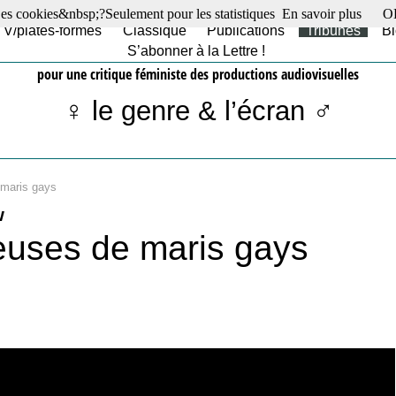
es cookies&nbsp;?Seulement pour les statistiques
En savoir plus
O
TV/plates-formes
Classique
Publications
Tribunes
Bl
S’abonner à la Lettre !
pour une critique féministe des productions audiovisuelles
♀ le genre & l’écran ♂
maris gays
v
ses de maris gays