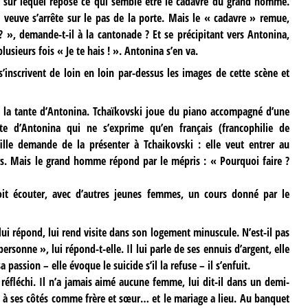
 sur lequel repose ce qui semble être le cadavre du grand homme.
a veuve s’arrête sur le pas de la porte. Mais le « cadavre » remue,
 ? », demande-t-il à la cantonade ? Et se précipitant vers Antonina,
plusieurs fois « Je te hais ! ». Antonina s’en va.
s’inscrivent de loin en loin par-dessus les images de cette scène et
z la tante d’Antonina. Tchaïkovski joue du piano accompagné d’une
nte d’Antonina qui ne s’exprime qu’en français (francophilie de
 fille demande de la présenter à Tchaikovski : elle veut entrer au
rs. Mais le grand homme répond par le mépris : « Pourquoi faire ?
oit écouter, avec d’autres jeunes femmes, un cours donné par le
l lui répond, lui rend visite dans son logement minuscule. N’est-il pas
ersonne », lui répond-t-elle. Il lui parle de ses ennuis d’argent, elle
 passion – elle évoque le suicide s’il la refuse – il s’enfuit.
l a réfléchi. Il n’a jamais aimé aucune femme, lui dit-il dans un demi-
re à ses côtés comme frère et sœur… et le mariage a lieu. Au banquet