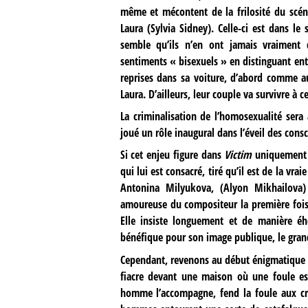
même et mécontent de la frilosité du scéna
Laura (Sylvia Sidney). Celle-ci est dans l
semble qu’ils n’en ont jamais vraiment d
sentiments « bisexuels » en distinguant entre
reprises dans sa voiture, d’abord comme a
Laura. D’ailleurs, leur couple va survivre à ce
La criminalisation de l’homosexualité ser
joué un rôle inaugural dans l’éveil des cons
Si cet enjeu figure dans
Victim
uniquement g
qui lui est consacré, tiré qu’il est de la vra
Antonina Milyukova, (Alyon Mikhailova
amoureuse du compositeur la première fois 
Elle insiste longuement et de manière éh
bénéfique pour son image publique, le gra
Cependant, revenons au début énigmatique d
fiacre devant une maison où une foule es
homme l’accompagne, fend la foule aux cris