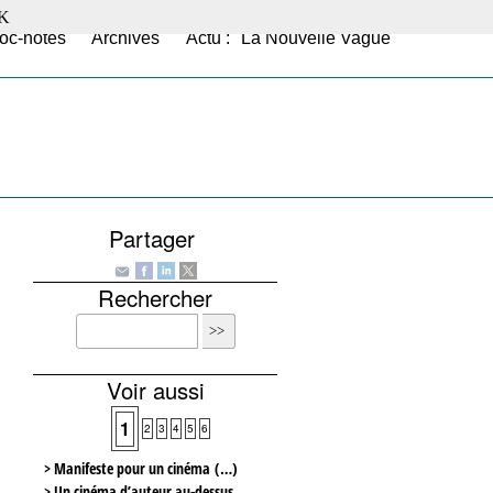
K
oc-notes
Archives
Actu : "La Nouvelle Vague"
Partager
Rechercher
Voir aussi
1
2
3
4
5
6
> Manifeste pour un cinéma (…)
> Un cinéma d’auteur au-dessus