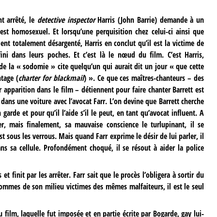
t arrêté, le
detective inspector
Harris (John Barrie) demande à un
st homosexuel. Et lorsqu’une perquisition chez celui-ci ainsi que
nt totalement désargenté, Harris en conclut qu’il est la victime de
ini dans leurs poches. Et c’est là le nœud du film. C’est Harris,
de la « sodomie » cite quelqu’un qui aurait dit un jour « que cette
ntage (
charter for blackmail
) ». Ce que ces maîtres-chanteurs – des
 apparition dans le film – détiennent pour faire chanter Barrett est
ans une voiture avec l’avocat Farr. L’on devine que Barrett cherche
 garde et pour qu’il l’aide s’il le peut, en tant qu’avocat influent. A
ler, mais finalement, sa mauvaise conscience le turlupinant, il se
st sous les verrous. Mais quand Farr exprime le désir de lui parler, il
s sa cellule. Profondément choqué, il se résout à aider la police
t finit par les arrêter. Farr sait que le procès l’obligera à sortir du
ommes de son milieu victimes des mêmes malfaiteurs, il est le seul
u film, laquelle fut imposée et en partie écrite par Bogarde, gay lui-