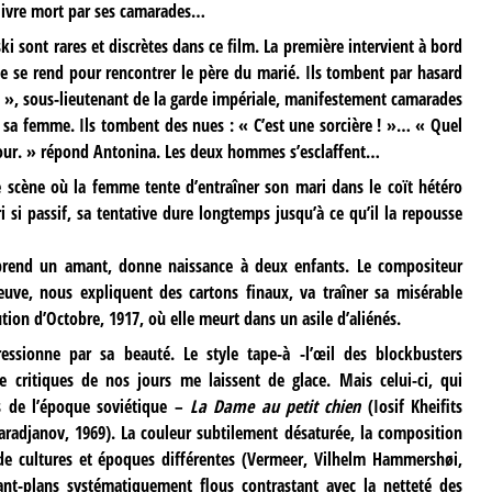
té ivre mort par ses camarades…
ki sont rares et discrètes dans ce film. La première intervient à bord
le se rend pour rencontrer le père du marié. Ils tombent par hasard
mi », sous-lieutenant de la garde impériale, manifestement camarades
e sa femme. Ils tombent des nues : « C’est une sorcière ! »… « Quel
amour. » répond Antonina. Les deux hommes s’esclaffent…
e scène où la femme tente d’entraîner son mari dans le coït hétéro
 si passif, sa tentative dure longtemps jusqu’à ce qu’il la repousse
a prend un amant, donne naissance à deux enfants. Le compositeur
uve, nous expliquent des cartons finaux, va traîner sa misérable
ion d’Octobre, 1917, où elle meurt dans un asile d’aliénés.
ressionne par sa beauté. Le style tape-à -l’œil des blockbusters
 critiques de nos jours me laissent de glace. Mais celui-ci, qui
s de l’époque soviétique –
La Dame au petit chien
(Iosif Kheifits
aradjanov, 1969). La couleur subtilement désaturée, la composition
de cultures et époques différentes (Vermeer, Vilhelm Hammershøi,
ant-plans systématiquement flous contrastant avec la netteté des