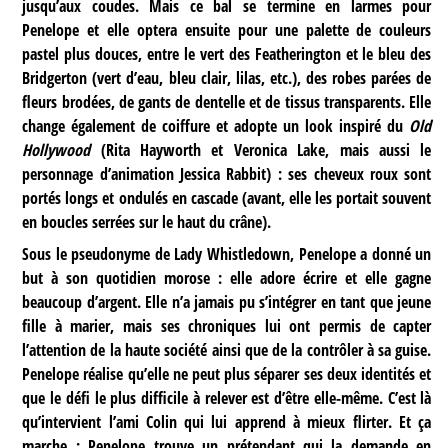
jusqu’aux coudes. Mais ce bal se termine en larmes pour
Penelope et elle optera ensuite pour une palette de couleurs
pastel plus douces, entre le vert des Featherington et le bleu des
Bridgerton (vert d’eau, bleu clair, lilas, etc.), des robes parées de
fleurs brodées, de gants de dentelle et de tissus transparents. Elle
change également de coiffure et adopte un look inspiré du
Old
Hollywood
(Rita Hayworth et Veronica Lake, mais aussi le
personnage d’animation Jessica Rabbit) : ses cheveux roux sont
portés longs et ondulés en cascade (avant, elle les portait souvent
en boucles serrées sur le haut du crâne).
Sous le pseudonyme de Lady Whistledown, Penelope a donné un
but à son quotidien morose : elle adore écrire et elle gagne
beaucoup d’argent. Elle n’a jamais pu s’intégrer en tant que jeune
fille à marier, mais ses chroniques lui ont permis de capter
l’attention de la haute société ainsi que de la contrôler à sa guise.
Penelope réalise qu’elle ne peut plus séparer ses deux identités et
que le défi le plus difficile à relever est d’être elle-même. C’est là
qu’intervient l’ami Colin qui lui apprend à mieux flirter. Et ça
marche : Penelope trouve un prétendant qui la demande en