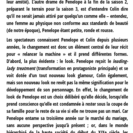
leur amitié). L’autre drame de Penelope à la fin de la saison 2,
préparant le terrain pour la saison 3, est d’entendre Colin dire
qu’il ne serait jamais attiré par quelqu’un comme elle – entendez,
une femme au physique non conforme aux standards de beauté
(de notre époque), Penelope étant petite, ronde et rousse.
Les spectateurs connaissent Penelope et Colin depuis plusieurs
années, le changement est donc un élément central de leur récit
pour « relancer la machine » et il prend différentes formes.
D’abord, la plus évidente : le look. Penelope reçoit le
leading-
lady treatment
(transformation en protagoniste principale) et se
voit dotée d’un tout nouveau look glamour, Colin également,
mais son nouveau look ne revêt pas la même signification pour le
développement de son personnage. En effet, le changement de
look de Penelope est un choix délibéré qu’elle décide, lorsqu’elle
prend conscience qu’elle est condamnée à rester sous la coupe de
sa famille pour le reste de sa vie si elle ne trouve pas un mari. Car
Penelope entame sa troisième année sur le marché du mariage,
sans aucune perspective jusqu’à présent ; or, dans le monde
hiérarchisé de la haute société du début du XIXe siècle, les