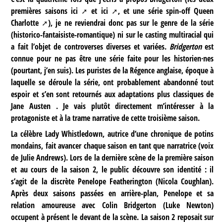
premières saisons
ici
et
ici
, et une série spin-off
Queen
Charlotte
), je ne reviendrai donc pas sur le genre de la série
(historico-fantaisiste-romantique) ni sur le casting multiracial qui
a fait l’objet de controverses diverses et variées.
Bridgerton
est
connue pour ne pas être une série faite pour les historien·nes
(pourtant, j’en suis). Les puristes de la Régence anglaise, époque à
laquelle se déroule la série, ont probablement abandonné tout
espoir et s’en sont retournés aux adaptations plus classiques de
Jane Austen . Je vais plutôt directement m’intéresser à la
protagoniste et à la trame narrative de cette troisième saison.
La célèbre Lady Whistledown, autrice d’une chronique de potins
mondains, fait avancer chaque saison en tant que narratrice (voix
de Julie Andrews). Lors de la dernière scène de la première saison
et au cours de la saison 2, le public découvre son identité : il
s’agit de la discrète Penelope Featherington (Nicola Coughlan).
Après deux saisons passées en arrière-plan, Penelope et sa
relation amoureuse avec Colin Bridgerton (Luke Newton)
occupent à présent le devant de la scène. La saison 2 reposait sur