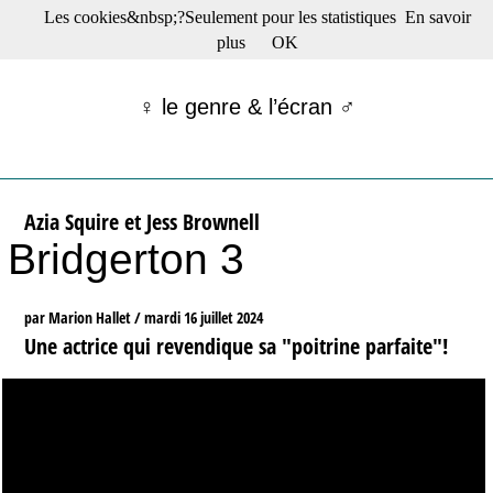
Les cookies&nbsp;?Seulement pour les statistiques
En savoir
☰ Menu
plus
OK
Films en salle
Films récents
♀ le genre & l’écran ♂
Séries
Films -TV/plates-formes
Classique
Publications
Azia Squire et Jess Brownell
Tribunes
Bridgerton 3
Bloc-notes
Archives
Actu : "La Nouvelle Vague"
par Marion Hallet /
mardi 16 juillet 2024
S’abonner à la Lettre !
Une actrice qui revendique sa "poitrine parfaite"!