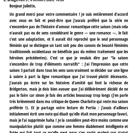
Bonjour Juliette,
Un grand merci pour votre commentaire ! Je suis entièrement d’accord
avec vous en fait et peut-être que j’aurais préféré que la série ne
s’encombre pas de l’histoire d’amour romantique cette saison (mais cela
n’aurait pas eu de sens considérant le genre — une romance —, le fait
c’est une adaptation, et il aurait été reproché que le seul personnage
féminin qui se distingue un tant soit peu des canons de beauté féminins
traditionnels occidentaux ne bénéficie pas du même traitement que les
héroïnes précédentes). C’est ce que je voulais dire par "la saison
s’encombre de trop d’éléments narratifs" : j’ai l’impression que cette
saison 3 partait dans tous les sens sans vraiment se décider sur une ligne
à suivre à part la ligne romantique que j’ai trouvé plutôt décevante.
J’aurais pu écrire sur les histoires d’amitié qui font la richesse de
Bridgerton, mais je dois bien avouer que j’ai délibérément décidé de ne
pas le faire car sinon je fais des articles beaucoup trop longs (j’en parle
très brièvement dans ma critique de Queen Charlotte qui reste ma saison
préférée !). Et je partage votre lecture de Portia : j’avais d’ailleurs
initialement écrit une note qui disait qu’elle était mon personnage favori,
mais je l’ai supprimée haha ! Je la considère peut-être moins comme une
manipulatrice plutôt que comme une femme diablement intelligente et
futée qui fait tout ce qu’elle peut pour s’en sortir malgré son statut