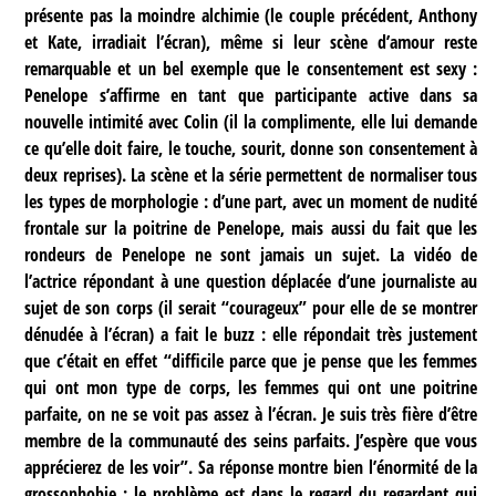
présente pas la moindre alchimie (le couple précédent, Anthony
et Kate, irradiait l’écran), même si leur scène d’amour reste
remarquable et un bel exemple que le consentement est sexy :
Penelope s’affirme en tant que participante active dans sa
nouvelle intimité avec Colin (il la complimente, elle lui demande
ce qu’elle doit faire, le touche, sourit, donne son consentement à
deux reprises). La scène et la série permettent de normaliser tous
les types de morphologie : d’une part, avec un moment de nudité
frontale sur la poitrine de Penelope, mais aussi du fait que les
rondeurs de Penelope ne sont jamais un sujet. La vidéo de
l’actrice répondant à une question déplacée d’une journaliste au
sujet de son corps (il serait “courageux” pour elle de se montrer
dénudée à l’écran) a fait le buzz : elle répondait très justement
que c’était en effet “difficile parce que je pense que les femmes
qui ont mon type de corps, les femmes qui ont une poitrine
parfaite, on ne se voit pas assez à l’écran. Je suis très fière d’être
membre de la communauté des seins parfaits. J’espère que vous
apprécierez de les voir”. Sa réponse montre bien l’énormité de la
grossophobie : le problème est dans le regard du regardant qui