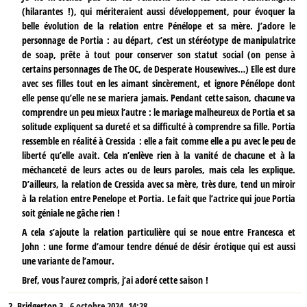
(hilarantes !), qui mériteraient aussi développement, pour évoquer la
belle évolution de la relation entre Pénélope et sa mère. J’adore le
personnage de Portia : au départ, c’est un stéréotype de manipulatrice
de soap, prête à tout pour conserver son statut social (on pense à
certains personnages de The OC, de Desperate Housewives…) Elle est dure
avec ses filles tout en les aimant sincèrement, et ignore Pénélope dont
elle pense qu’elle ne se mariera jamais. Pendant cette saison, chacune va
comprendre un peu mieux l’autre : le mariage malheureux de Portia et sa
solitude expliquent sa dureté et sa difficulté à comprendre sa fille. Portia
ressemble en réalité à Cressida : elle a fait comme elle a pu avec le peu de
liberté qu’elle avait. Cela n’enlève rien à la vanité de chacune et à la
méchanceté de leurs actes ou de leurs paroles, mais cela les explique.
D’ailleurs, la relation de Cressida avec sa mère, très dure, tend un miroir
à la relation entre Penelope et Portia. Le fait que l’actrice qui joue Portia
soit géniale ne gâche rien !
A cela s’ajoute la relation particulière qui se noue entre Francesca et
John : une forme d’amour tendre dénué de désir érotique qui est aussi
une variante de l’amour.
Bref, vous l’aurez compris, j’ai adoré cette saison !
2.
Bridgerton 3 ,
6 octobre 2024, 14:28