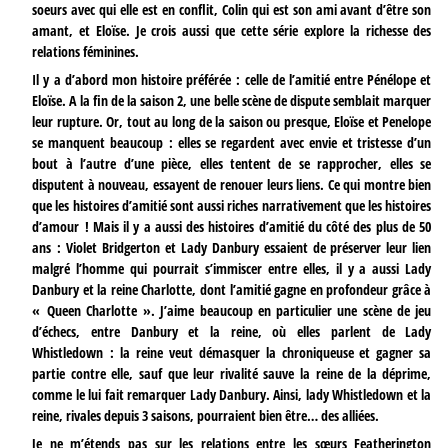
soeurs avec qui elle est en conflit, Colin qui est son ami avant d’être son
amant, et Eloïse. Je crois aussi que cette série explore la richesse des
relations féminines.
Il y a d’abord mon histoire préférée : celle de l’amitié entre Pénélope et
Eloïse. A la fin de la saison 2, une belle scène de dispute semblait marquer
leur rupture. Or, tout au long de la saison ou presque, Eloïse et Penelope
se manquent beaucoup : elles se regardent avec envie et tristesse d’un
bout à l’autre d’une pièce, elles tentent de se rapprocher, elles se
disputent à nouveau, essayent de renouer leurs liens. Ce qui montre bien
que les histoires d’amitié sont aussi riches narrativement que les histoires
d’amour ! Mais il y a aussi des histoires d’amitié du côté des plus de 50
ans : Violet Bridgerton et Lady Danbury essaient de préserver leur lien
malgré l’homme qui pourrait s’immiscer entre elles, il y a aussi Lady
Danbury et la reine Charlotte, dont l’amitié gagne en profondeur grâce à
« Queen Charlotte ». J’aime beaucoup en particulier une scène de jeu
d’échecs, entre Danbury et la reine, où elles parlent de Lady
Whistledown : la reine veut démasquer la chroniqueuse et gagner sa
partie contre elle, sauf que leur rivalité sauve la reine de la déprime,
comme le lui fait remarquer Lady Danbury. Ainsi, lady Whistledown et la
reine, rivales depuis 3 saisons, pourraient bien être… des alliées.
Je ne m’étends pas sur les relations entre les sœurs Featherington