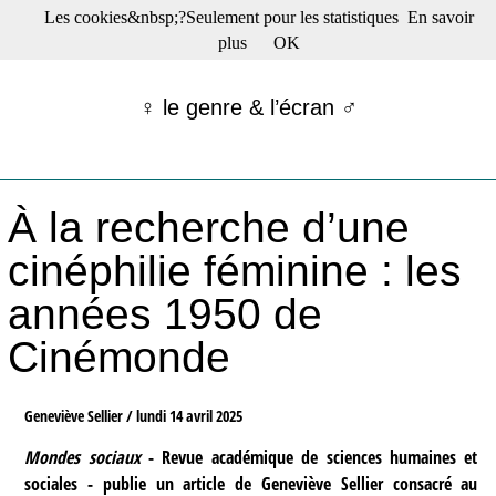
Les cookies&nbsp;?Seulement pour les statistiques
En savoir
☰ Menu
plus
OK
Films en salle
Films récents
♀ le genre & l’écran ♂
Séries
Films -TV/plates-formes
Classique
Publications
À la recherche d’une
Tribunes
Bloc-notes
cinéphilie féminine : les
Archives
années 1950 de
Actu : "La Nouvelle Vague"
S’abonner à la Lettre !
Cinémonde
Geneviève Sellier /
lundi 14 avril 2025
Mondes sociaux
- Revue académique de sciences humaines et
sociales - publie un article de Geneviève Sellier consacré au