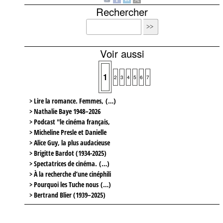
Rechercher
Voir aussi
1
2
3
4
5
6
7
> Lire la romance. Femmes, (…)
> Nathalie Baye 1948–2026
> Podcast "le cinéma français,
> Micheline Presle et Danielle
> Alice Guy, la plus audacieuse
> Brigitte Bardot (1934-2025)
> Spectatrices de cinéma. (…)
> À la recherche d’une cinéphili
> Pourquoi les Tuche nous (…)
> Bertrand Blier (1939–2025)