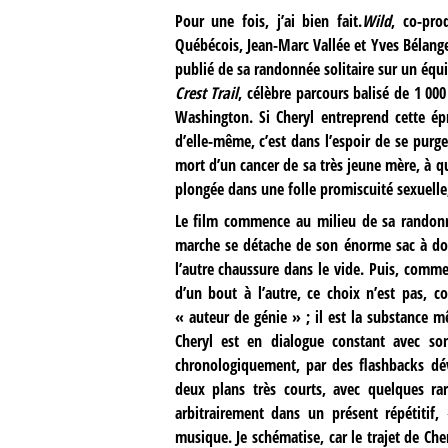
Pour une fois, j’ai bien fait.
Wild
, co-pro
Québécois, Jean-Marc Vallée et Yves Bélanger
publié de sa randonnée solitaire sur un équ
Crest Trail
, célèbre parcours balisé de 1 000
Washington. Si Cheryl entreprend cette épr
d’elle-même, c’est dans l’espoir de se pur
mort d’un cancer de sa très jeune mère, à 
plongée dans une folle promiscuité sexuelle,
Le film commence au milieu de sa randonn
marche se détache de son énorme sac à dos e
l’autre chaussure dans le vide. Puis, comme
d’un bout à l’autre, ce choix n’est pas, 
« auteur de génie » ; il est la substance m
Cheryl est en dialogue constant avec so
chronologiquement, par des flashbacks dé
deux plans très courts, avec quelques ra
arbitrairement dans un présent répétiti
musique. Je schématise, car le trajet de Ch