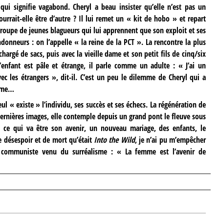
ui signifie vagabond. Cheryl a beau insister qu’elle n’est pas un
urrait-elle être d’autre ? Il lui remet un « kit de hobo » et repart
groupe de jeunes blagueurs qui lui apprennent que son exploit et ses
donneurs : on l’appelle « la reine de la PCT ». La rencontre la plus
hargé de sacs, puis avec la vieille dame et son petit fils de cinq/six
’enfant est pâle et étrange, il parle comme un adulte : « J’ai un
c les étrangers », dit-il. C’est un peu le dilemme de Cheryl qui a
même…
eul « existe » l’individu, ses succès et ses échecs. La régénération de
dernières images, elle contemple depuis un grand pont le fleuve sous
e ce qui va être son avenir, un nouveau mariage, des enfants, le
 désespoir et de mort qu’était
Into the Wild
, je n’ai pu m’empêcher
e communiste venu du surréalisme : « La femme est l’avenir de