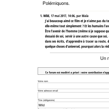
Polémiquons.
1.
Wild,
17 mai 2017, 14:06
,
par
Maïa
J’ai beaucoup aimé ce film et je n’aime pas du t
elle-même tout simplement ? Et les humains l’av
Être l’avenir de l’homme (même si je suppose q
dessaisi de soi, servir à une autre cause que soi,
dans ses écrits, d’apprendre à tracer sa route, d
quelque choses d’universel, pourquoi alors la ré
Un 
Ce forum est modéré a priori : votre contribution n’app
Votre nom
Votre adresse email
Titre (obligatoire)