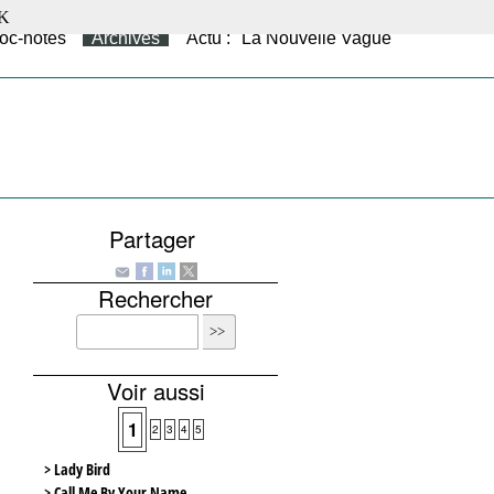
K
oc-notes
Archives
Actu : "La Nouvelle Vague"
Partager
Rechercher
Voir aussi
1
2
3
4
5
> Lady Bird
> Call Me By Your Name