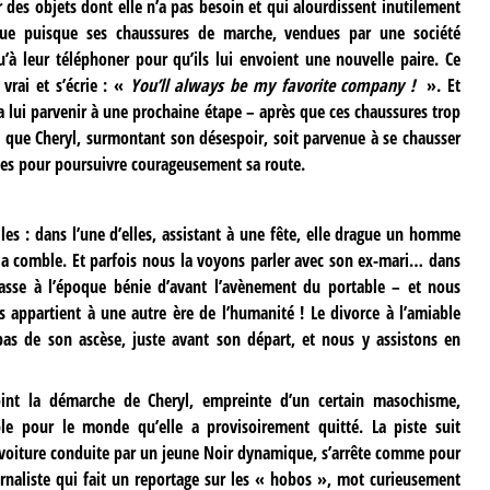
 des objets dont elle n’a pas besoin et qui alourdissent inutilement
 que puisque ses chaussures de marche, vendues par une société
 qu’à leur téléphoner pour qu’ils lui envoient une nouvelle paire. Ce
 vrai et s’écrie : «
You’ll always be my favorite company !
». Et
 lui parvenir à une prochaine étape – après que ces chaussures trop
et que Cheryl, surmontant son désespoir, soit parvenue à se chausser
es pour poursuivre courageusement sa route.
lles : dans l’une d’elles, assistant à une fête, elle drague un homme
 la comble. Et parfois nous la voyons parler avec son ex-mari… dans
passe à l’époque bénie d’avant l’avènement du portable – et nous
appartient à une autre ère de l’humanité ! Le divorce à l’amiable
as de son ascèse, juste avant son départ, et nous y assistons en
int la démarche de Cheryl, empreinte d’un certain masochisme,
ble pour le monde qu’elle a provisoirement quitté. La piste suit
e voiture conduite par un jeune Noir dynamique, s’arrête comme pour
rnaliste qui fait un reportage sur les « hobos », mot curieusement