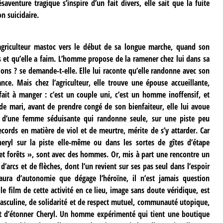
aventure tragique s’inspire d’un fait divers, elle sait que la fuite
on suicidaire.
 agriculteur mastoc vers le début de sa longue marche, quand son
s et qu’elle a faim. L’homme propose de la ramener chez lui dans sa
ons ? se demande-t-elle. Elle lui raconte qu’elle randonne avec son
nce. Mais chez l’agriculteur, elle trouve une épouse accueillante,
ait à manger : c’est un couple uni, c’est un homme inoffensif, et
 de mari, avant de prendre congé de son bienfaiteur, elle lui avoue
n d’une femme séduisante qui randonne seule, sur une piste peu
cords en matière de viol et de meurtre, mérite de s’y attarder. Car
heryl sur la piste elle-même ou dans les sortes de gîtes d’étape
 et forêts », sont avec des hommes. Or, mis à part une rencontre un
arcs et de flèches, dont l’un revient sur ses pas seul dans l’espoir
’aura d’autonomie que dégage l’héroïne, il n’est jamais question
 le film de cette activité en ce lieu, image sans doute véridique, est
sculine, de solidarité et de respect mutuel, communauté utopique,
nt d’étonner Cheryl. Un homme expérimenté qui tient une boutique