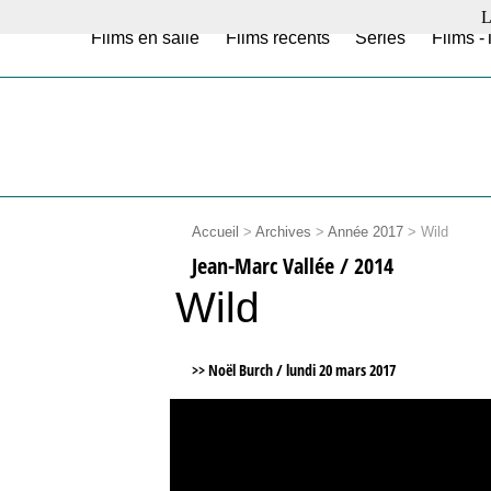
L
Films en salle
Films récents
Séries
Films -
Accueil
>
Archives
>
Année 2017
>
Wild
Jean-Marc Vallée / 2014
Wild
>> Noël Burch /
lundi 20 mars 2017