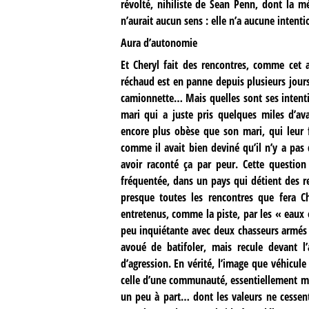
révolté, nihiliste de Sean Penn, dont la més
n’aurait aucun sens : elle n’a aucune intenti
Aura d’autonomie
Et Cheryl fait des rencontres, comme cet
réchaud est en panne depuis plusieurs jour
camionnette… Mais quelles sont ses intenti
mari qui a juste pris quelques miles d’ava
encore plus obèse que son mari, qui leur f
comme il avait bien deviné qu’il n’y a pas
avoir raconté ça par peur. Cette questio
fréquentée, dans un pays qui détient des re
presque toutes les rencontres que fera C
entretenus, comme la piste, par les « eaux
peu inquiétante avec deux chasseurs armés d’
avoué de batifoler, mais recule devant l
d’agression. En vérité, l’image que véhicule
celle d’une communauté, essentiellement ma
un peu à part… dont les valeurs ne cesse