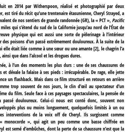
duit en 2014 par Witherspoon, réalisé et photographié par deux
, est tiré du récit qu’une trentenaire étasunienne, Cheryl Strayed, a
ivalent de nos sentiers de grande randonnée (GR), la « PCT »,
Pacific
 miles qui s’étend du sud de la Californie jusqu’au nord de l’État de
euve physique qui est aussi une sorte de pèlerinage à l’intérieur
ger des poisons d’un passé extrêmement douloureux. À la suite de la
qui elle était liée comme à une sœur ou une amante
[
2
]
, le chagrin l’a
 ainsi que dans l’alcool et les drogues dures.
ée, à l’un des moments les plus durs : une de ses chaussures de
t dévale la falaise à ses pieds : irrécupérable. De rage, elle jette
nce un flashback. Mais dans ce film structuré en retours en arrière
comme trop souvent de nos jours, le clin d’œil au spectateur d’un
ême du film. Seule face à ces paysages spectaculaires, la pensée de
n passé douloureux. Celui-ci nous est conté donc, souvent non
veloppés plus ou moins longuement, quelquefois limités à un ou
res interventions de la voix off de Cheryl. Ils surgissent comme
f, « monocorde », qui agit un peu comme une basse chiffrée en
eryl est semé d’embûches, dont la perte de sa chaussure n’est que la