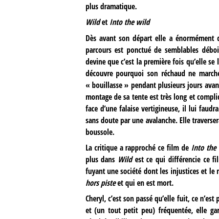
plus dramatique.
Wild
et
Into the wild
Dès avant son départ elle a énormément d
parcours est ponctué de semblables déboi
devine que c’est la première fois qu’elle se l
découvre pourquoi son réchaud ne marche 
« bouillasse » pendant plusieurs jours avan
montage de sa tente est très long et compli
face d’une falaise vertigineuse, il lui fa
sans doute par une avalanche. Elle traverser
boussole.
La critique a rapproché ce film de
Into the
plus dans
Wild
est ce qui différencie ce f
fuyant une société dont les injustices et le
hors piste
et qui en est mort.
Cheryl, c’est son passé qu’elle fuit, ce n’est
et (un tout petit peu) fréquentée, elle ga