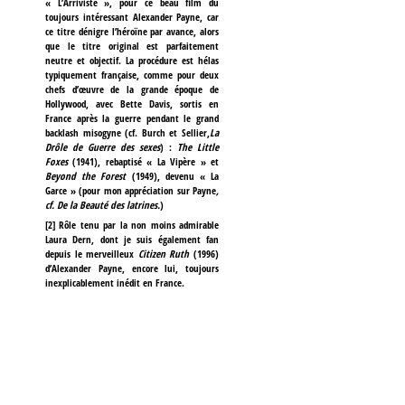
« L’Arriviste », pour ce beau film du
toujours intéressant Alexander Payne, car
ce titre dénigre l’héroïne par avance, alors
que le titre original est parfaitement
neutre et objectif. La procédure est hélas
typiquement française, comme pour deux
chefs d’œuvre de la grande époque de
Hollywood, avec Bette Davis, sortis en
France après la guerre pendant le grand
backlash misogyne (cf. Burch et Sellier,
La
Drôle de Guerre des sexes
) :
The Little
Foxes
(1941), rebaptisé « La Vipère » et
Beyond the Forest
(1949), devenu « La
Garce » (pour mon appréciation sur Payne
,
cf. De la Beauté des latrines.
)
[
2
]
Rôle tenu par la non moins admirable
Laura Dern, dont je suis également fan
depuis le merveilleux
Citizen Ruth
(1996)
d’Alexander Payne, encore lui, toujours
inexplicablement inédit en France.