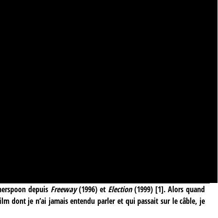
therspoon depuis
Freeway
(1996) et
Election
(1999)
[
1
]
. Alors quand
 film dont je n’ai jamais entendu parler et qui passait sur le câble, je