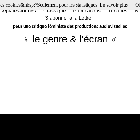
es cookies&nbsp;?Seulement pour les statistiques
En savoir plus
O
TV/plates-formes
Classique
Publications
Tribunes
Bl
S’abonner à la Lettre !
pour une critique féministe des productions audiovisuelles
♀ le genre & l’écran ♂