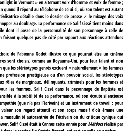
oonlight in Vermont » en alternant voix d’homme et voix de femme ;
ain quand il répond au téléphone de celui-ci, où son talent est autant
éalisatrice détaille dans le
dossier de presse
le mixage des voix
échapper au doublage. La performance de Salif Cissé tient moins dans
ile dont il passe de la personnalité de son personnage à celle de
 en faisant quelques pas de côté par rapport aux réactions attendues
hoix de Fabienne Godet illustre ce que pourrait être un cinéma
cisé·es sont choisis, comme au Royaume-Uni, pour leur talent et non
n que les stéréotypes genrés excluent « naturellement » les femmes
e profession prestigieuse ou d’un pouvoir social, les stéréotypes
s aux rôles de marginaux, délinquants, criminels pour les hommes et
ur les femmes. Salif Cissé dans le personnage de Baptiste est
ensible à la subtilité de sa performance, où son écoute silencieuse
’empathie (que n’a pas l’écrivain) et un instrument de travail : pour
n valeur son regard attentif et son corps massif d’où émane une
la masculinité autocentrée de l’écrivain ou du critique cynique qui
iewer. Salif Cissé était à Cannes cette année pour
Météors
réalisé par
é dans la section Un Certain Regard, qui sort en salle en octobre.