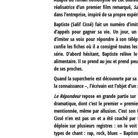
réalisatrice d’un premier film remarqué,
Sa
dans l’entreprise, inspiré de sa propre expér
Baptiste (Salif Cissé) fait un numéro d’imi
d’appels pour gagner sa vie. Un jour, un 
d’imiter sa voix pour répondre à son télép
confie les fiches où il a consigné toutes l
série. D’abord hésitant, Baptiste relève 
alimentaire. Il se prend au jeu et prend peu 
de ses proches.
Quand la supercherie est découverte par sa f
la connaissance –, l’écrivain est l’objet d’un
Le Répondeur
repose en grande partie sur l
dramatique, dont c’est le premier « premier 
mentionnée, même par allusion. C’est son ta
Cissé n’en est pas un et a été coaché par t
déploie sur plusieurs registres : on le voi
types de chant : rap, rock, blues – Baptist