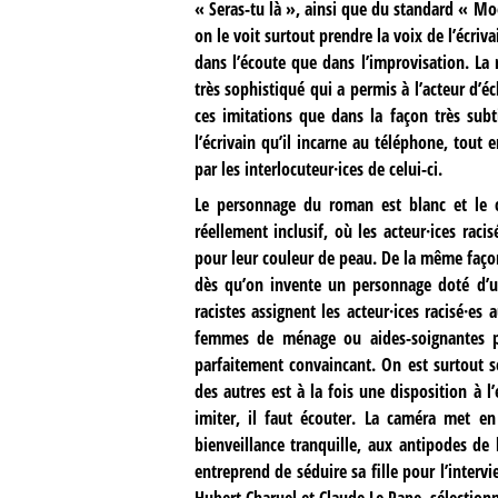
« Seras-tu là », ainsi que du standard « M
on le voit surtout prendre la voix de l’écriv
dans l’écoute que dans l’improvisation. La r
très sophistiqué qui a permis à l’acteur d’
ces imitations que dans la façon très subt
l’écrivain qu’il incarne au téléphone, tout
par les interlocuteur·ices de celui-ci.
Le personnage du roman est blanc et le c
réellement inclusif, où les acteur·ices ra
pour leur couleur de peau. De la même faço
dès qu’on invente un personnage doté d’un
racistes assignent les acteur·ices racisé·e
femmes de ménage ou aides-soignantes po
parfaitement convaincant. On est surtout s
des autres est à la fois une disposition à l
imiter, il faut écouter. La caméra met e
bienveillance tranquille, aux antipodes de 
entreprend de séduire sa fille pour l’interv
Hubert Charuel et Claude Le Pape, sélectionn