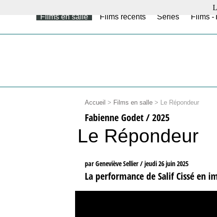
L
Films en salle
Films récents
Séries
Films -
Accueil
>
Films en salle
>
Le Répondeur
Fabienne Godet / 2025
Le Répondeur
par Geneviève Sellier /
jeudi 26 juin 2025
La performance de Salif Cissé en im