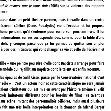
uf le respect que je vous dois
(2006) sur la violence des rapports
ience.
tateur dans un petit théâtre parisien, mais travaille dans un centre
écrivain célèbre (Denis Podalydès) vient l’écouter et lui propose
hone pendant qu’il s’enferme pour écrire son prochain livre. Il lui
es informations sur ses correspondant·es, comme pour la bible d’une
le défi, y compris parce que ça lui permet de quitter son emploi
à peu des initiatives qui vont changer sa vie et celle de l’écrivain et
ille – une peintre peu sûre d’elle dont Baptiste s’arrange pour faire
 scandale qui rejaillit sur Baptiste dont le talent est enfin reconnu.
es épaules de Salif Cissé, passé par le Conservatoire national d’art
rôle » ; c’est un acteur noir et cette caractéristique ne sera jamais
lent d’imitateur qui est mis en avant par l’histoire (même si Salif
rois imitateurs différents pour les besoins du film) ; ce talent se
t sur scène imitant des personnalités célèbres, mais aussi plusieurs
e fait une très belle interprétation de la chanson de Michel Berger