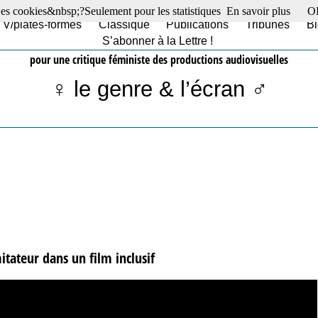
es cookies&nbsp;?Seulement pour les statistiques
En savoir plus
O
TV/plates-formes
Classique
Publications
Tribunes
Bl
S’abonner à la Lettre !
pour une critique féministe des productions audiovisuelles
♀ le genre & l’écran ♂
itateur dans un film inclusif