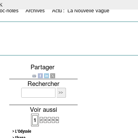
K
oc-notes
Archives
Actu : "La Nouvelle Vague"
Partager
Rechercher
Voir aussi
1
2
3
4
5
6
> L’Odyssée
> Shana