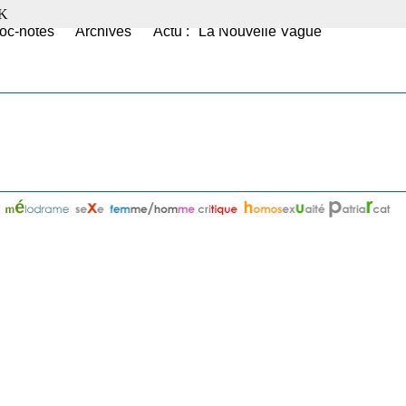
K
oc-notes
Archives
Actu : "La Nouvelle Vague"