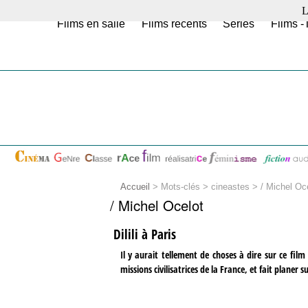
L
Films en salle
Films récents
Séries
Films -
Accueil
> Mots-clés > cineastes >
/ Michel Oc
/ Michel Ocelot
Dilili à Paris
Il y aurait tellement de choses à dire sur ce film 
missions civilisatrices de la France, et fait planer