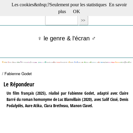
Les cookies&nbsp;?Seulement pour les statistiques
En savoir
☰ Menu
plus
OK
Films en salle
Films récents
Séries
♀ le genre & l’écran ♂
Films -TV/plates-formes
Classique
Publications
Tribunes
Bloc-notes
/ Fabienne Godet
Archives
Actu : "La Nouvelle Vague"
Le Répondeur
S’abonner à la Lettre !
Un film français (2025), réalisé par Fabienne Godet, adapté avec Claire
Barré du roman homonyme de Luc Blanvillain (2020), avec Salif Cissé, Denis
Podalydès, Aure Atika, Clara Bretheau, Manon Clavel.