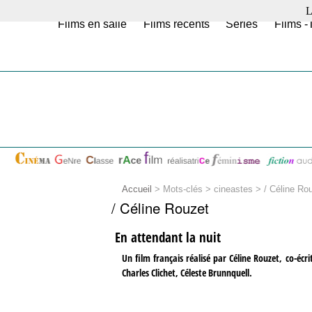
L
Films en salle
Films récents
Séries
Films -
Accueil
> Mots-clés > cineastes >
/ Céline Ro
/ Céline Rouzet
En attendant la nuit
Un film français réalisé par Céline Rouzet, co-é
Charles Clichet, Céleste Brunnquell.