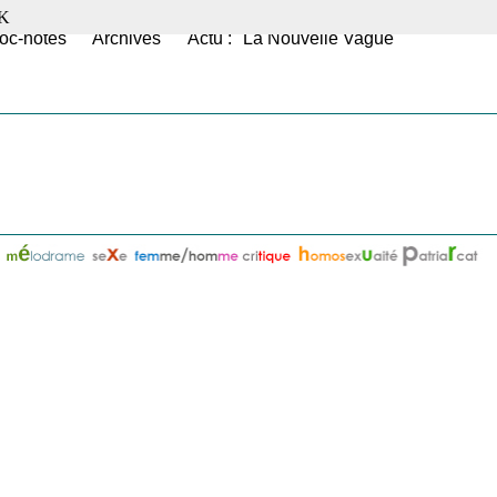
K
oc-notes
Archives
Actu : "La Nouvelle Vague"