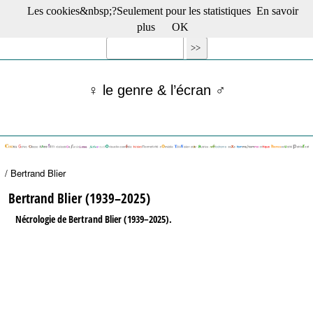
Les cookies&nbsp;?Seulement pour les statistiques
En savoir
☰ Menu
plus
OK
Films en salle
Films récents
Séries
♀ le genre & l’écran ♂
Films -TV/plates-formes
Classique
Publications
Tribunes
Bloc-notes
/ Bertrand Blier
Archives
Actu : "La Nouvelle Vague"
Bertrand Blier (1939–2025)
S’abonner à la Lettre !
Nécrologie de Bertrand Blier (1939–2025).