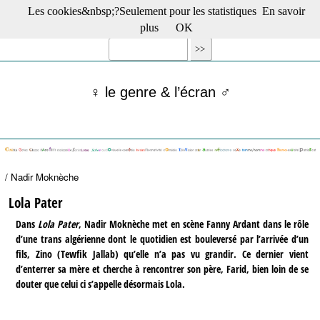
Les cookies&nbsp;?Seulement pour les statistiques
En savoir
☰ Menu
plus
OK
Films en salle
Films récents
Séries
♀ le genre & l’écran ♂
Films -TV/plates-formes
Classique
Publications
Tribunes
Bloc-notes
/ Nadir Moknèche
Archives
Actu : "La Nouvelle Vague"
Lola Pater
S’abonner à la Lettre !
Dans
Lola Pater
, Nadir Moknèche met en scène Fanny Ardant dans le rôle
d’une trans algérienne dont le quotidien est bouleversé par l’arrivée d’un
fils, Zino (Tewfik Jallab) qu’elle n’a pas vu grandir. Ce dernier vient
d’enterrer sa mère et cherche à rencontrer son père, Farid, bien loin de se
douter que celui ci s’appelle désormais Lola.