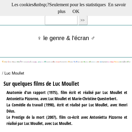
Les cookies&nbsp;?Seulement pour les statistiques
En savoir
☰ Menu
plus
OK
Films en salle
Films récents
Séries
♀ le genre & l’écran ♂
Films -TV/plates-formes
Classique
Publications
Tribunes
Bloc-notes
/ Luc Moullet
Archives
Actu : "La Nouvelle Vague"
Sur quelques films de Luc Moullet
S’abonner à la Lettre !
Anatomie d’un rapport (1975), film écrit et réalisé par Luc Moullet et
Antonietta Pizzorno, avec Luc Moullet et Marie-Christine Questerbert.
La Comédie du travail (1998), écrit et réalisé par Luc Moullet, avec Henri
Déus.
Le Prestige de la mort (2007), film co-écrit avec Antonietta Pizzorno et
réalisé par Luc Moullet, avec Luc Moullet.