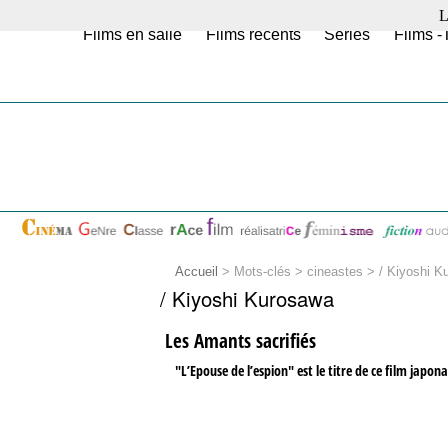
L
Films en salle
Films récents
Séries
Films -
Accueil
> Mots-clés > cineastes >
/ Kiyoshi K
/ Kiyoshi Kurosawa
Les Amants sacrifiés
"L’Epouse de l’espion" est le titre de ce film japo