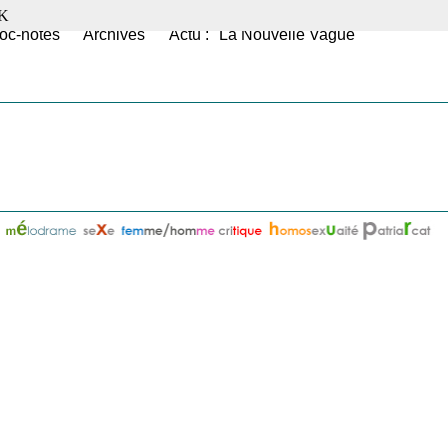
K
oc-notes
Archives
Actu : "La Nouvelle Vague"