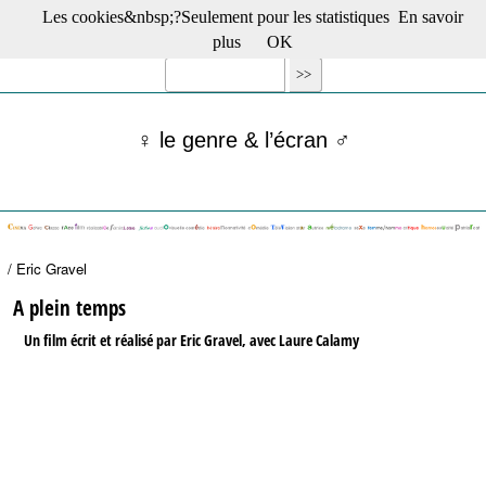
Les cookies&nbsp;?Seulement pour les statistiques
En savoir
☰ Menu
plus
OK
Films en salle
Films récents
Séries
♀ le genre & l’écran ♂
Films -TV/plates-formes
Classique
Publications
Tribunes
Bloc-notes
/ Eric Gravel
Archives
Actu : "La Nouvelle Vague"
A plein temps
S’abonner à la Lettre !
Un film écrit et réalisé par Eric Gravel, avec Laure Calamy