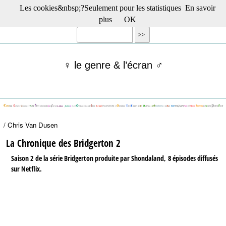
Les cookies&nbsp;?Seulement pour les statistiques
En savoir
☰ Menu
plus
OK
Films en salle
Films récents
Séries
♀ le genre & l’écran ♂
Films -TV/plates-formes
Classique
Publications
Tribunes
Bloc-notes
/ Chris Van Dusen
Archives
Actu : "La Nouvelle Vague"
La Chronique des Bridgerton 2
S’abonner à la Lettre !
Saison 2 de la série Bridgerton produite par Shondaland, 8 épisodes diffusés
sur Netflix.