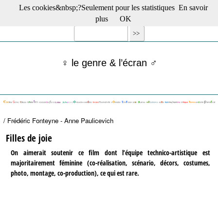
Les cookies&nbsp;?Seulement pour les statistiques
En savoir
☰ Menu
plus
OK
Films en salle
Films récents
Séries
♀ le genre & l’écran ♂
Films -TV/plates-formes
Classique
Publications
Tribunes
Bloc-notes
/ Frédéric Fonteyne - Anne Paulicevich
Archives
Actu : "La Nouvelle Vague"
Filles de joie
S’abonner à la Lettre !
On aimerait soutenir ce film dont l’équipe technico-artistique est
majoritairement féminine (co-réalisation, scénario, décors, costumes,
photo, montage, co-production), ce qui est rare.