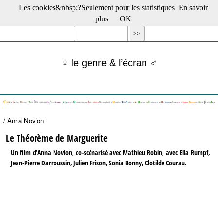
Les cookies&nbsp;?Seulement pour les statistiques
En savoir
☰ Menu
plus
OK
Films en salle
Films récents
Séries
♀ le genre & l’écran ♂
Films -TV/plates-formes
Classique
Publications
Tribunes
Bloc-notes
/ Anna Novion
Archives
Actu : "La Nouvelle Vague"
Le Théorème de Marguerite
S’abonner à la Lettre !
Un film d’Anna Novion, co-scénarisé avec Mathieu Robin, avec Ella Rumpf,
Jean-Pierre Darroussin, Julien Frison, Sonia Bonny, Clotilde Courau.